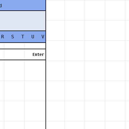
d
R
S
T
U
V
W
X
Y
Z