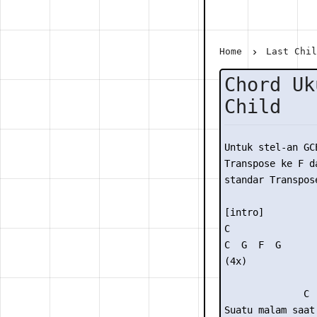
Home
Last Chi
Chord Uk
Child
Untuk stel-an GC
Transpose ke F da
standar Transpose
[intro] 

C 

C  G  F  G

(4x) 

              C  
Suatu malam saat 