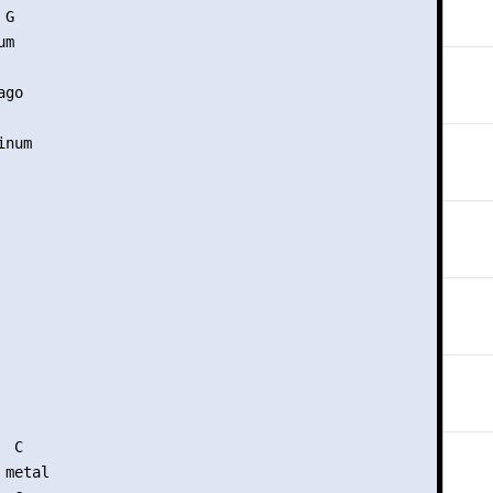
G 

m 

         

go

num 

 C

metal
