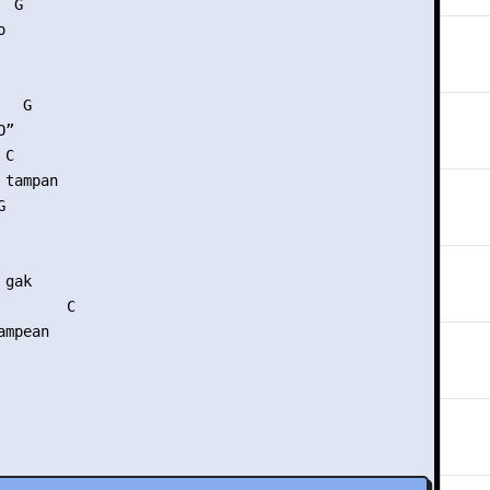
 G 

 

  G

” 

C  

tampan

 

 

gak

       C 
