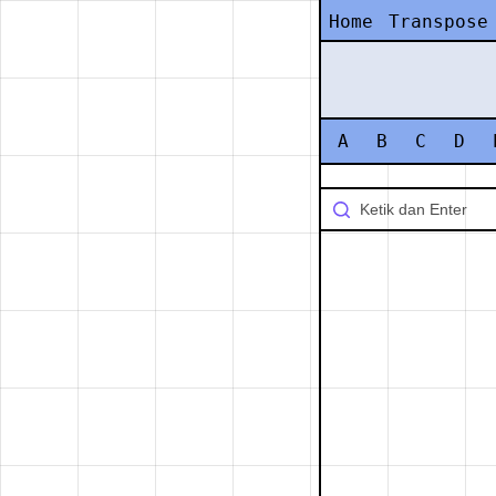
Home
Transpose
A
B
C
D