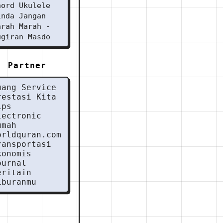
hord Ukulele
inda Jangan
arah Marah -
ugiran Masdo
Partner
uang Service
restasi Kita
ips
lectronic
umah
orldquran.com
ransportasi
konomis
ournal
eritain
iburanmu