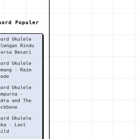
hord Populer
hord Ukulele
elengan Rindu
iersa Besari
hord Ukulele
omang - Raim
aode
hord Ukulele
empurna -
ndra and The
ackbone
hord Ukulele
uka - Last
hild