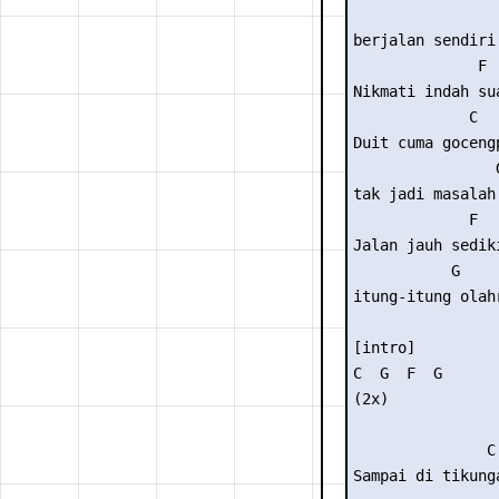
                 
berjalan sendiri 
              F 
Nikmati indah su
             C   
Duit cuma gocengp
                G
tak jadi masalah 
             F   
Jalan jauh sediki
           G     
itung-itung olahr
[intro] 

C  G  F  G 

(2x) 

               C

Sampai di tikunga