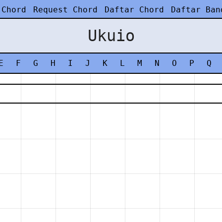
 Chord
Request Chord
Daftar Chord
Daftar Ban
Ukuio
E
F
G
H
I
J
K
L
M
N
O
P
Q