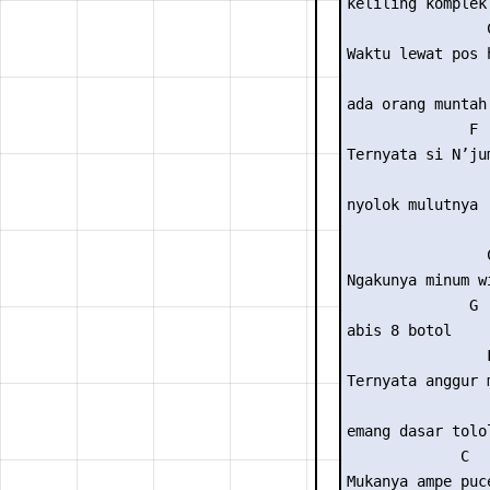
keliling komplek 
                C
Waktu lewat pos h
                 
ada orang muntah 
              F  
Ternyata si N’jum
                 
nyolok mulutnya 

                C
Ngakunya minum wi
              G 

abis 8 botol 

                F
Ternyata anggur m
                 
emang dasar tolol
             C  

Mukanya ampe puce