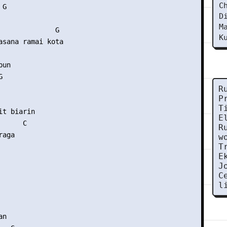
C
G 

D


M
              G 

K
asana ramai kota 



un

 



R
P
       

T
t biarin

E
     C 

R
aga 

w
T
E
J
C
l
n
