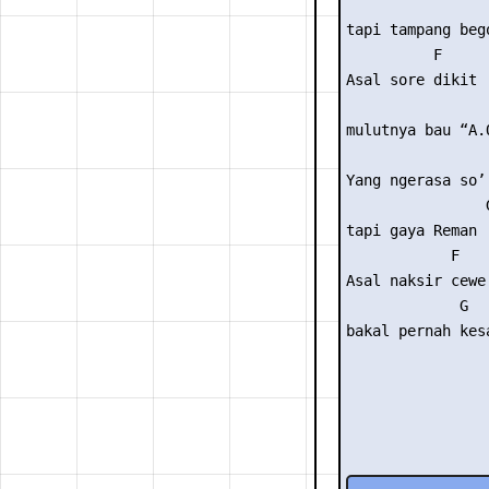
                 
tapi tampang bego
          F  

Asal sore dikit

                 
mulutnya bau “A.O
                 
Yang ngerasa so’ 
                G
tapi gaya Reman 

            F    
Asal naksir cewe 
             G   