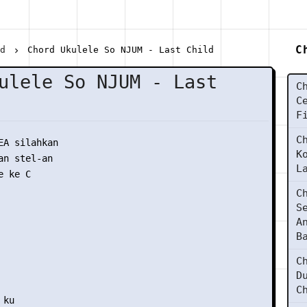
C
ld
Chord Ukulele So NJUM - Last Child
ulele So NJUM - Last
C
C
F
C
EA silahkan

K
n stel-an

L
 ke C

C
S
A
B
C
D


C
ku
