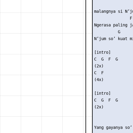
                 
malangnya si N’ju
               F 
Ngerasa paling ja
          G  

N’jum so’ kuat mi
[intro] 

C  G  F  G 

(2x) 

C  F 

(4x) 

[intro] 

C  G  F  G 

(2x) 

                 
Yang gayanya so’ 