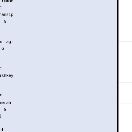
rumah 

 

ansip

 G 



 

 lagi

G 

   

shkey

   

erah

 G 

 

t
