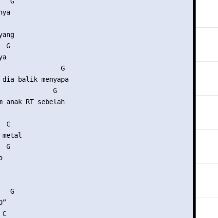
  G 

ya 

  

ang

 G

a 

                G 

 dia balik menyapa 

              G 

m anak RT sebelah 

 C

metal

 G 

 

  G 

” 

C   
