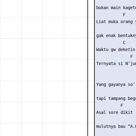
                 
bukan main kagetn
           F     
Liat muka orang y
                 
gak enak bentukny
           C    
Waktu gw deketin
              F 
Ternyata si N’ju
                 
Yang gayanya so’ 
                 
tapi tampang bego
          F 

Asal sore dikit

                 
mulutnya bau “A.O
                 