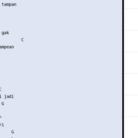
tampan



  

gak

         C 

mpean 

 

 jadi

G 



i

    G 
