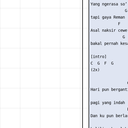
Yang ngerasa so’ 
               G 
tapi gaya Reman 

            F    
Asal naksir cewe 
              G 
bakal pernah kesa
[intro] 

C  G  F  G 

(2x) 

                C
Hari pun berganti
                 
pagi yang indah 

                F
Dan ku pun berlar
                 