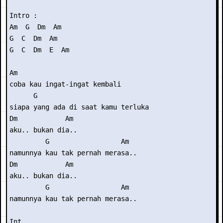
Intro : 

Am  G  Dm  Am

G  C  Dm  Am

G  C  Dm  E  Am

Am

coba kau ingat-ingat kembali

      G

siapa yang ada di saat kamu terluka

Dm            Am

aku.. bukan dia..

         G                  Am

namunnya kau tak pernah merasa..

Dm            Am

aku.. bukan dia..

         G                  Am

namunnya kau tak pernah merasa..

Int. 
