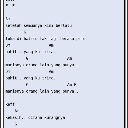
F  E

Am

setelah semuanya kini berlalu

        G

luka di hatimu tak lagi berasa pilu

Dm                 Am

pahit.. yang ku trima..

         G                 Am

manisnya orang lain yang punya..

Dm                 Am

pahit.. yang ku trima..

         G                 Am E

manisnya orang lain yang punya..

Reff :

    Am                  

kekasih.. dimana kurangnya

    G
