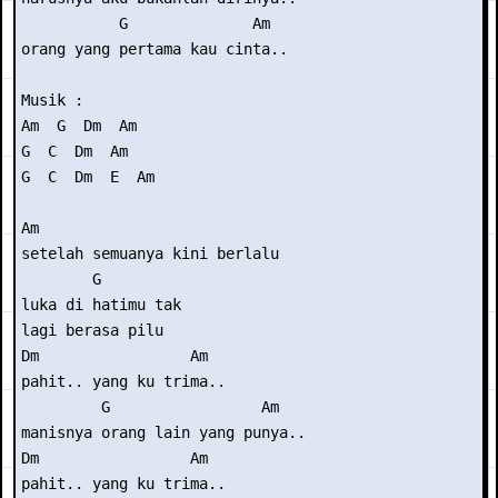
           G              Am

orang yang pertama kau cinta..

Musik : 

Am  G  Dm  Am

G  C  Dm  Am

G  C  Dm  E  Am

Am

setelah semuanya kini berlalu

        G

luka di hatimu tak

lagi berasa pilu

Dm                 Am

pahit.. yang ku trima..

         G                 Am

manisnya orang lain yang punya..

Dm                 Am

pahit.. yang ku trima..
