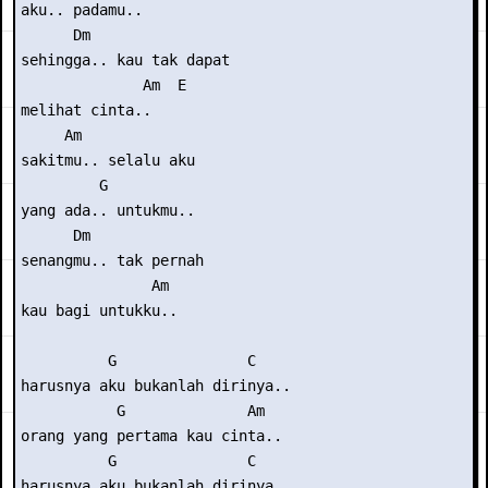
aku.. padamu..

      Dm              

sehingga.. kau tak dapat

              Am  E

melihat cinta..

     Am           

sakitmu.. selalu aku

         G

yang ada.. untukmu..

      Dm          

senangmu.. tak pernah

               Am

kau bagi untukku..

          G               C

harusnya aku bukanlah dirinya..

           G              Am

orang yang pertama kau cinta..

          G               C

harusnya aku bukanlah dirinya..
