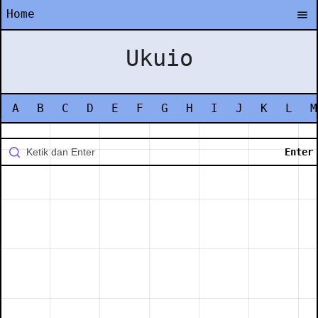
Home
Ukuio
A
B
C
D
E
F
G
H
I
J
K
L
M