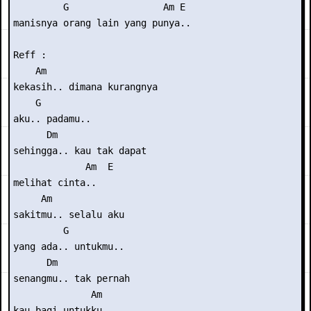
         G                 Am E

manisnya orang lain yang punya..

Reff :

    Am                  

kekasih.. dimana kurangnya

    G

aku.. padamu..

      Dm               

sehingga.. kau tak dapat

             Am  E

melihat cinta..

     Am           

sakitmu.. selalu aku

         G

yang ada.. untukmu..

      Dm           

senangmu.. tak pernah

              Am

kau bagi untukku..
