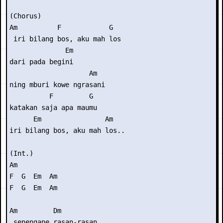
(Chorus)

Am          F            G

 iri bilang bos, aku mah los

              Em

dari pada begini

                    Am

ning mburi kowe ngrasani

          F         G

katakan saja apa maumu

      Em                Am

iri bilang bos, aku mah los..

(Int.) 

Am

F  G  Em  Am

F  G  Em  Am

Am         Dm

 senengane rasan-rasan
