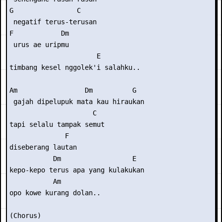
G                C

 negatif terus-terusan

F            Dm

 urus ae uripmu

                      E

timbang kesel nggolek'i salahku..

Am                 Dm          G

 gajah dipelupuk mata kau hiraukan

                     C

tapi selalu tampak semut

              F

diseberang lautan

           Dm                  E

kepo-kepo terus apa yang kulakukan

           Am

opo kowe kurang dolan..

(Chorus)
