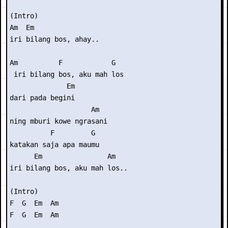
(Intro) 

Am  Em

iri bilang bos, ahay..

Am          F            G

 iri bilang bos, aku mah los

              Em

dari pada begini

                    Am

ning mburi kowe ngrasani

          F         G

katakan saja apa maumu

      Em                Am

iri bilang bos, aku mah los..

(Intro) 

F  G  Em  Am

F  G  Em  Am
