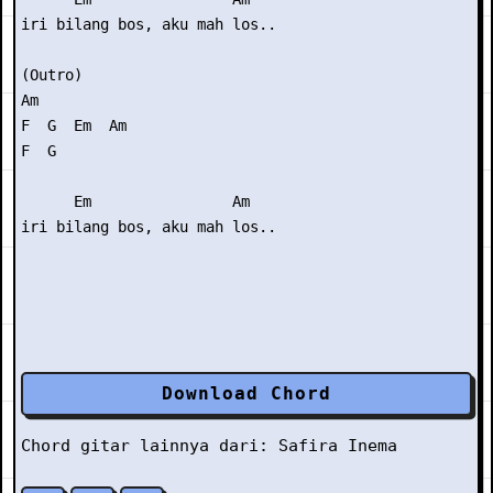
iri bilang bos, aku mah los..

(Outro) 

Am

F  G  Em  Am

F  G

      Em                Am

Download Chord
Chord gitar lainnya dari:
Safira Inema