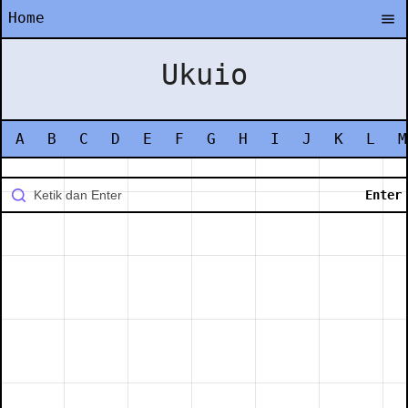
Home
Ukuio
A
B
C
D
E
F
G
H
I
J
K
L
M