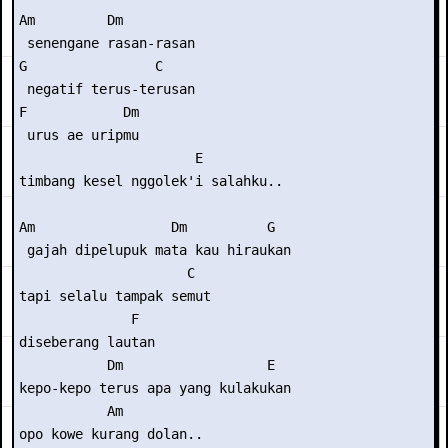
Am         Dm

 senengane rasan-rasan

G                C

 negatif terus-terusan

F            Dm

 urus ae uripmu

                      E

timbang kesel nggolek'i salahku..

Am                 Dm          G

 gajah dipelupuk mata kau hiraukan

                     C

tapi selalu tampak semut

              F

diseberang lautan

           Dm                  E

kepo-kepo terus apa yang kulakukan

           Am

opo kowe kurang dolan..
