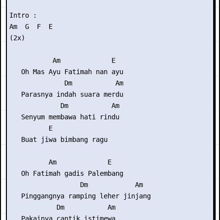
Intro : 

Am  G  F  E 

(2x)

           Am             E

   Oh Mas Ayu Fatimah nan ayu

              Dm           Am

   Parasnya indah suara merdu

             Dm           Am

   Senyum membawa hati rindu

          E

   Buat jiwa bimbang ragu

          Am             E  

   Oh Fatimah gadis Palembang

                  Dm            Am

   Pinggangnya ramping leher jinjang

            Dm           Am

   Pakainya cantik istimewa
