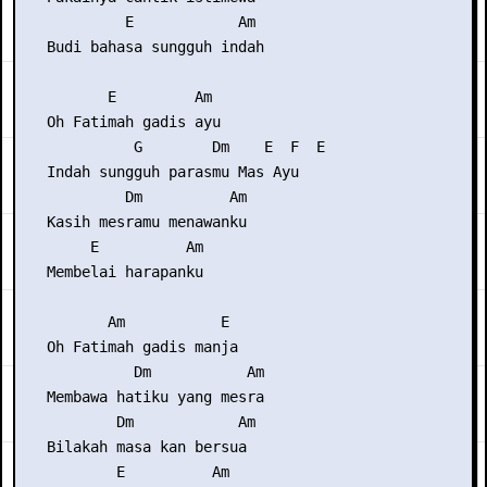
            E            Am

   Budi bahasa sungguh indah

          E         Am  

   Oh Fatimah gadis ayu

             G        Dm    E  F  E

   Indah sungguh parasmu Mas Ayu

            Dm          Am

   Kasih mesramu menawanku

        E          Am

   Membelai harapanku

          Am           E

   Oh Fatimah gadis manja

             Dm           Am

   Membawa hatiku yang mesra

           Dm            Am

   Bilakah masa kan bersua

           E          Am
