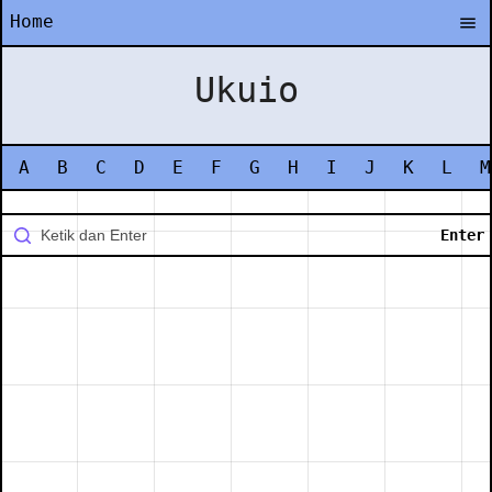
Home
Ukuio
A
B
C
D
E
F
G
H
I
J
K
L
M