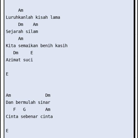
     Am

Luruhkanlah kisah lama

     Dm    Am

Sejarah silam

     Am

Kita semaikan benih kasih

   Dm     E

Azimat suci

E 

Am              Dm

Dan bermulah sinar

   F   G        Am

Cinta sebenar cinta

E
