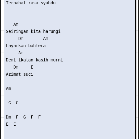
Terpahat rasa syahdu

   Am           

Seiringan kita harungi

     Dm        Am

Layarkan bahtera

     Am          

Demi ikatan kasih murni

   Dm     E

Azimat suci

Am

 G  C 

Dm  F  G  F  F

E  E
