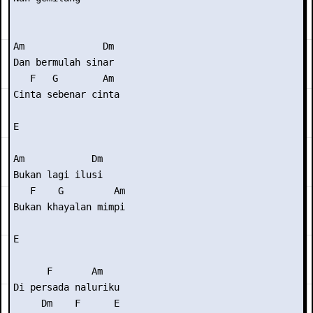
Am              Dm

Dan bermulah sinar

   F   G        Am

Cinta sebenar cinta

E

Am            Dm

Bukan lagi ilusi

   F    G         Am

Bukan khayalan mimpi

E

      F       Am

Di persada naluriku

     Dm    F      E
