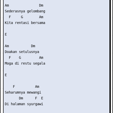
Am               Dm

Sederasnya gelombang

  F     G        Am

Kita rentasi bersama

E

Am           Dm

Doakan setulusnya

  F    G         Am

Moga di restu segala

E

    F          Am

Seharumnya mewangi

       Dm      F  E

Di halaman syurgawi
