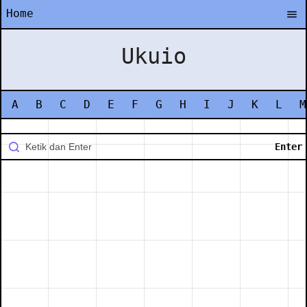
Home
Ukuio
A
B
C
D
E
F
G
H
I
J
K
L
M