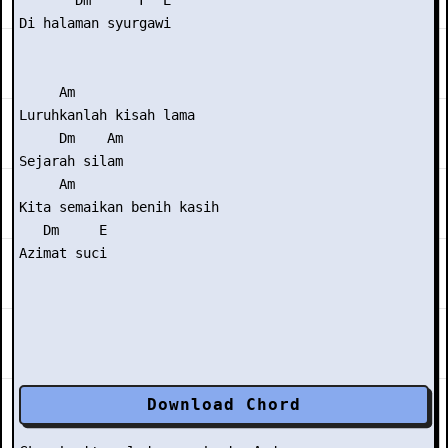
       Dm      F  E

Di halaman syurgawi

     Am

Luruhkanlah kisah lama

     Dm    Am

Sejarah silam

     Am

Kita semaikan benih kasih

   Dm     E

Download Chord