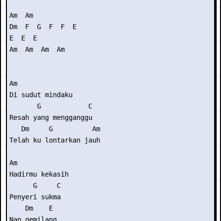
Am  Am 

Dm  F  G  F  F  E

E  E  E 

Am  Am  Am  Am

Am

Di sudut mindaku

       G            C

Resah yang mengganggu

   Dm     G          Am

Telah ku lontarkan jauh

Am

Hadirmu kekasih

      G     C

Penyeri sukma

    Dm    E

Nan gemilang
