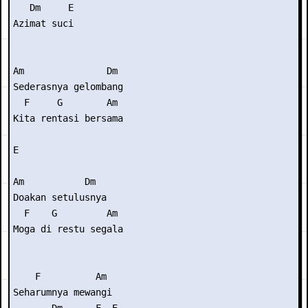
   Dm     E

Azimat suci

Am               Dm

Sederasnya gelombang

  F     G        Am

Kita rentasi bersama

E

Am           Dm

Doakan setulusnya

  F    G         Am

Moga di restu segala

    F          Am

Seharumnya mewangi
