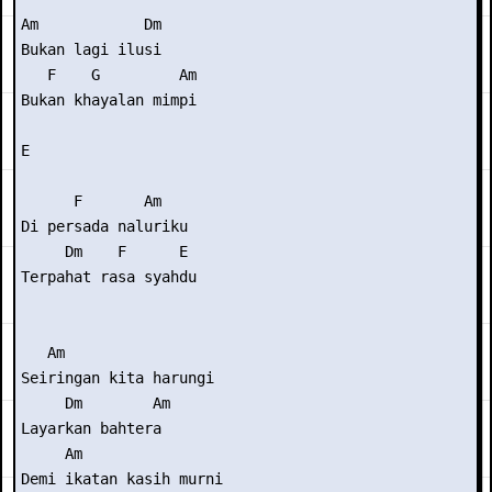
Am            Dm

Bukan lagi ilusi

   F    G         Am

Bukan khayalan mimpi

E

      F       Am

Di persada naluriku

     Dm    F      E

Terpahat rasa syahdu

   Am           

Seiringan kita harungi

     Dm        Am

Layarkan bahtera

     Am          

Demi ikatan kasih murni
