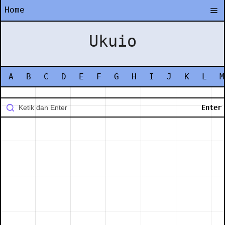
Home
Ukuio
A
B
C
D
E
F
G
H
I
J
K
L
M