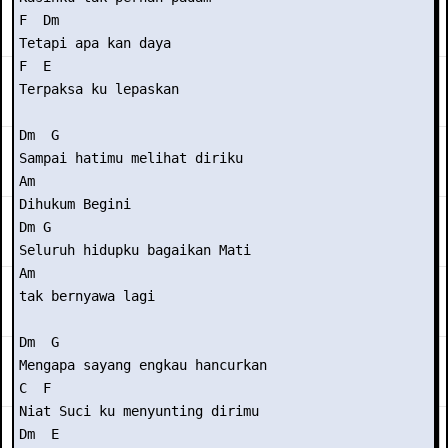
F  Dm

Tetapi apa kan daya

F  E

Terpaksa ku lepaskan

Dm  G

Sampai hatimu melihat diriku

Am

Dihukum Begini

Dm G

Seluruh hidupku bagaikan Mati

Am

tak bernyawa lagi

Dm  G

Mengapa sayang engkau hancurkan

C  F

Niat Suci ku menyunting dirimu

Dm  E
