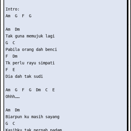
Intro: 

Am  G  F  G

Am  Dm

Tak guna memujuk lagi

G  C

Pabila orang dah benci

F  Dm

Tk perlu rayu simpati

F  E

Dia dah tak sudi

Am  G  F  G  Dm  C  E

Ohhh……

Am  Dm

Biarpun ku masih sayang

G  C

Kasihku tak pernah padam
