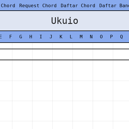
 Chord
Request Chord
Daftar Chord
Daftar Ban
Ukuio
E
F
G
H
I
J
K
L
M
N
O
P
Q