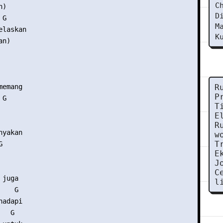
C
)

D
G

M
laskan

K
n)

 

emang

R
P
G

T
E
   

R
yakan

w
T


E
J
  

C
juga

l
   G

adapi

  G
