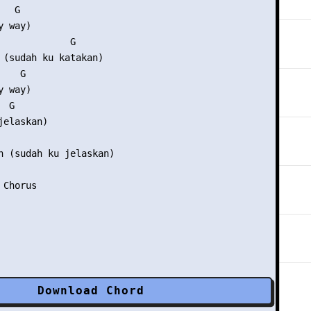
  G

 way)

             G

 (sudah ku katakan)

   G

 way)

 G

elaskan)

n (sudah ku jelaskan)

Download Chord