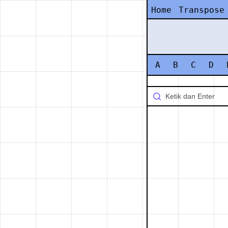
Home
Transpose
A
B
C
D