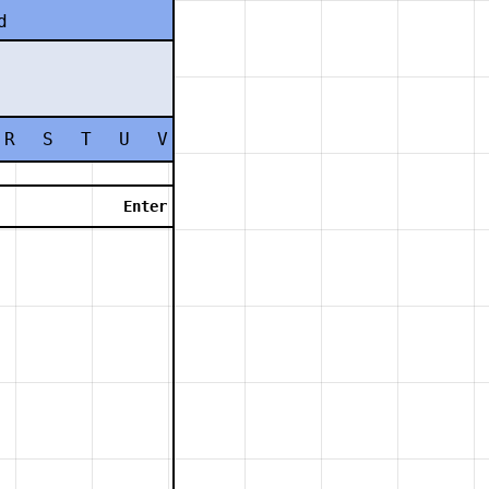
d
R
S
T
U
V
W
X
Y
Z