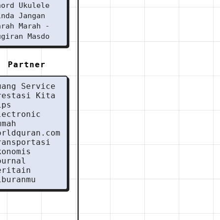
hord Ukulele
inda Jangan
arah Marah -
ugiran Masdo
Partner
uang Service
restasi Kita
ips
lectronic
umah
orldquran.com
ransportasi
konomis
ournal
eritain
iburanmu