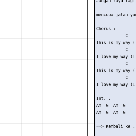
Jangan rayu lagi 
                
mencoba jalan yan
Chorus :

            C   
This is my way (
            C   
I love my way (I
            C   
This is my way (
            C   
I love my way (I
Int. :

Am  G  Am  G

Am  G  Am  G

==> Kembali ke :