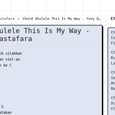
C
astafara
Chord Ukulele This Is My Way - Tony Q Rastafara
ulele This Is My Way -
C
astafara
C
F
C
EA silahkan

K
n stel-an

L
 ke C

C
S
A
B
C
D
G

C
takan
