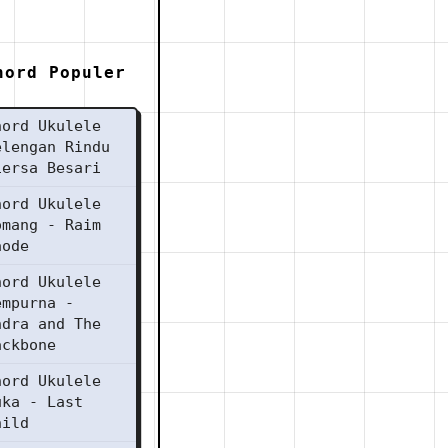
hord Populer
hord Ukulele
elengan Rindu
iersa Besari
hord Ukulele
omang - Raim
aode
hord Ukulele
empurna -
ndra and The
ackbone
hord Ukulele
uka - Last
hild