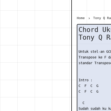
Home
Tony Q R
Chord Uk
Tony Q R
Untuk stel-an GC
Transpose ke F da
standar Transpose
Intro :

C  F  C  G

C  F  C  G

  C              
Sudah sudah ku ka