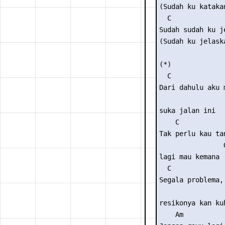
(Sudah ku katakan
  C              
Sudah sudah ku je
(Sudah ku jelaska
(*)

  C              
Dari dahulu aku m
                 
suka jalan ini

    C            
Tak perlu kau tan
                G
lagi mau kemana

  C              
Segala problema, 
                 
resikonya kan kuh
    Am           