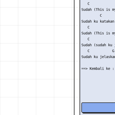
   C             
Sudah (This is my
         C      
Sudah ku katakan
   C             
Sudah (This is my
   C             
Sudah (sudah ku j
   C           G

Sudah ku jelaska