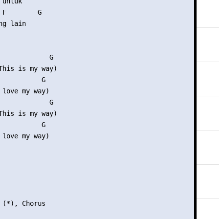
untuk

 F        G

g lain

             G

This is my way)

           G

 love my way)

             G

This is my way)

           G

 love my way)

 (*), Chorus
