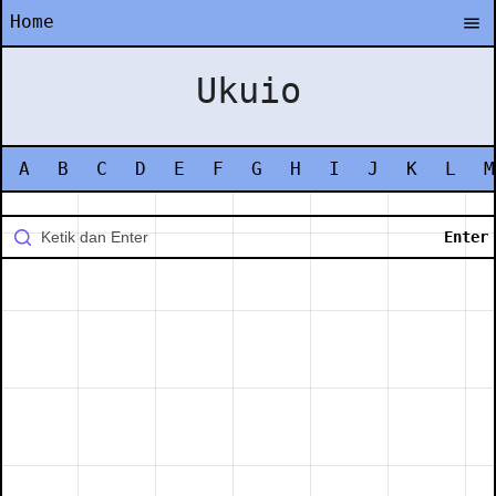
Home
Ukuio
A
B
C
D
E
F
G
H
I
J
K
L
M