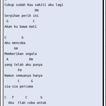
Cukup sudah Kau sakiti aku lagi 

                Dm 

Serpihan perih ini 

 G             C 

Akan ku bawa mati 

C        G  

Aku mencoba 

     Gm          

Memberikan segala

 A           Dm 

yang telah aku punya 

       Fm           

Namun semuanya hanya

       C      G 

sia-sia percuma 

C   F      C       G        

  Aku  tlah coba untuk  
