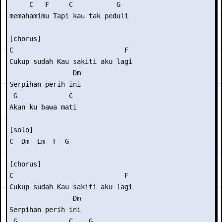
     C   F     C           G 

memahamimu Tapi kau tak peduli 

[chorus] 

C                            F 

Cukup sudah Kau sakiti aku lagi 

                Dm 

Serpihan perih ini 

 G             C 

Akan ku bawa mati 

[solo] 

C  Dm  Em  F  G 

[chorus] 

C                            F 

Cukup sudah Kau sakiti aku lagi 

                Dm 

Serpihan perih ini 

 G             C    G 
