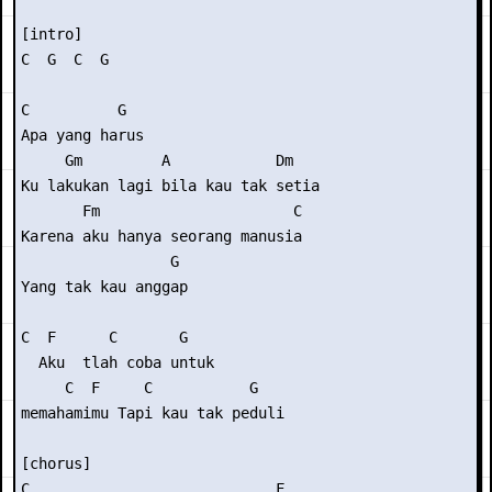
[intro] 

C  G  C  G 

C          G 

Apa yang harus 

     Gm         A            Dm 

Ku lakukan lagi bila kau tak setia 

       Fm                      C 

Karena aku hanya seorang manusia 

                 G 

Yang tak kau anggap 

C  F      C       G       

  Aku  tlah coba untuk  

     C  F     C           G 

memahamimu Tapi kau tak peduli 

[chorus] 

C                            F 
