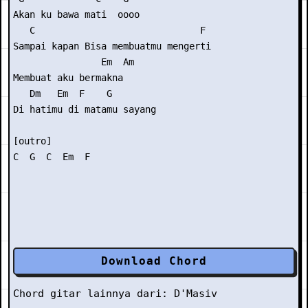
Akan ku bawa mati  oooo 

   C                              F 

Sampai kapan Bisa membuatmu mengerti 

                Em  Am 

Membuat aku bermakna 

   Dm   Em  F    G     

Di hatimu di matamu sayang 

[outro] 

Download Chord
Chord gitar lainnya dari:
D'Masiv