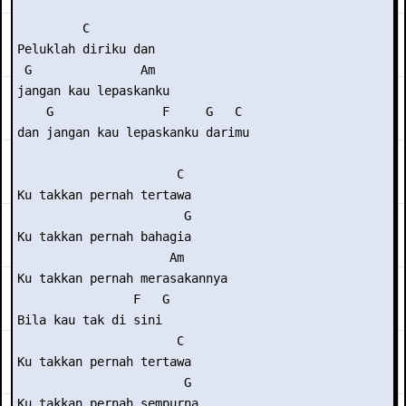
         C         

Peluklah diriku dan

 G               Am 

jangan kau lepaskanku 

    G               F     G   C 

dan jangan kau lepaskanku darimu 

                      C 

Ku takkan pernah tertawa 

                       G 

Ku takkan pernah bahagia 

                     Am 

Ku takkan pernah merasakannya 

                F   G 

Bila kau tak di sini 

                      C 

Ku takkan pernah tertawa 

                       G 

Ku takkan pernah sempurna 
