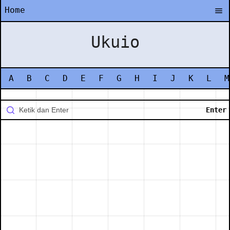
Home
Ukuio
A
B
C
D
E
F
G
H
I
J
K
L
M