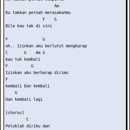
                     Am 

Ku takkan pernah merasakanmu 

                F    G 

Bila kau tak di sini 

F               G 

oh.. Izinkan aku berlutut mengharap  

C       G    Am G 

kau tuk kembali 

F          G 

Izinkan aku berharap dirimu  

F  

kembali Dan kembali 

    G 

Dan kembali lagi 

[chorus] 

         C         

Peluklah diriku dan
