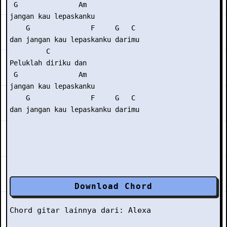
 G               Am 

jangan kau lepaskanku 

    G               F     G   C 

dan jangan kau lepaskanku darimu 

         C          

Peluklah diriku dan

 G               Am

jangan kau lepaskanku 

    G               F     G   C 

Download Chord
Chord gitar lainnya dari:
Alexa