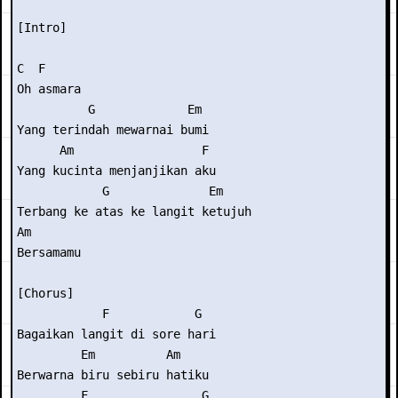
[Intro]

C  F

Oh asmara

          G             Em

Yang terindah mewarnai bumi

      Am                  F

Yang kucinta menjanjikan aku

            G              Em

Terbang ke atas ke langit ketujuh

Am

Bersamamu

[Chorus]

            F            G

Bagaikan langit di sore hari

         Em          Am

Berwarna biru sebiru hatiku

         F                G
