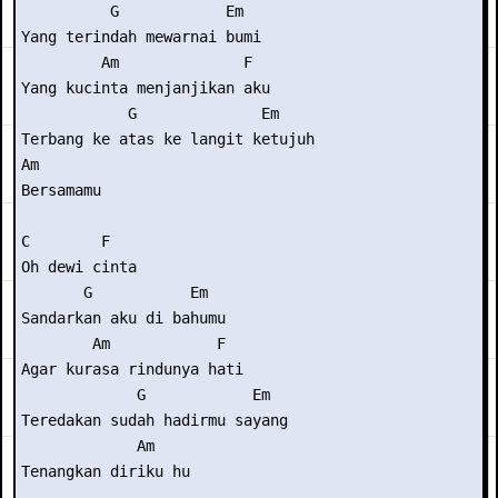
          G            Em

Yang terindah mewarnai bumi

         Am              F

Yang kucinta menjanjikan aku

            G              Em

Terbang ke atas ke langit ketujuh

Am

Bersamamu

C        F

Oh dewi cinta

       G           Em

Sandarkan aku di bahumu

        Am            F

Agar kurasa rindunya hati

             G            Em

Teredakan sudah hadirmu sayang

             Am

Tenangkan diriku hu
