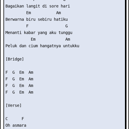
Bagaikan langit di sore hari

         Em           Am

Berwarna biru sebiru hatiku

         F                G

Menanti kabar yang aku tunggu

           Em             Am

Peluk dan cium hangatnya untukku

[Bridge]

F  G  Em  Am

F  G  Em  Am

F  G  Em  Am

F  G  Em  Am

[Verse]

C      F

Oh asmara
