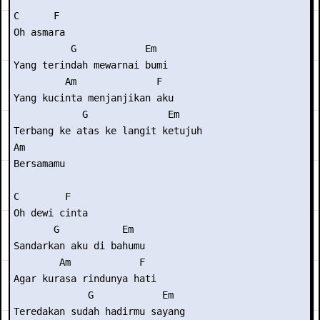
C      F

Oh asmara

          G            Em

Yang terindah mewarnai bumi

         Am              F

Yang kucinta menjanjikan aku

            G              Em

Terbang ke atas ke langit ketujuh

Am

Bersamamu

C        F

Oh dewi cinta

       G           Em

Sandarkan aku di bahumu

        Am            F

Agar kurasa rindunya hati

             G            Em

Teredakan sudah hadirmu sayang
