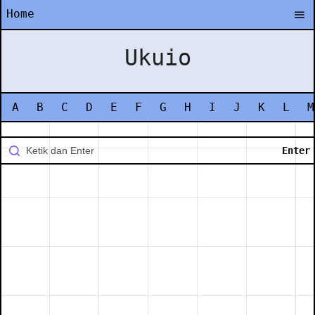
Home
Ukuio
A
B
C
D
E
F
G
H
I
J
K
L
M