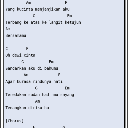
         Am               F

Yang kucinta menjanjikan aku

            G              Em

Terbang ke atas ke langit ketujuh

Am

Bersamamu

C        F

Oh dewi cinta

       G           Em

Sandarkan aku di bahumu

        Am             F

Agar kurasa rindunya hati

             G            Em

Teredakan sudah hadirmu sayang

             Am

Tenangkan diriku hu

[Chorus]

            F            G
