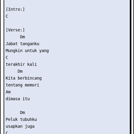
[Intro:] 

C

[Verse:]

      Dm

Jabat tanganku 

Mungkin untuk yang

C

terakhir kali

     Dm

Kita berbincang 

tentang memori

Am

dimasa itu

      Dm

Peluk tubuhku

usapkan juga

C
