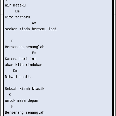
air mataku

     Dm

Kita terharu.. 

             Am

seakan tiada bertemu lagi

   F

Bersenang-senanglah

             Em

Karena hari ini 

akan kita rindukan 

    Dm

Dihari nanti..

Sebuah kisah klasik 

  C

untuk masa depan

   F

Bersenang-senanglah
