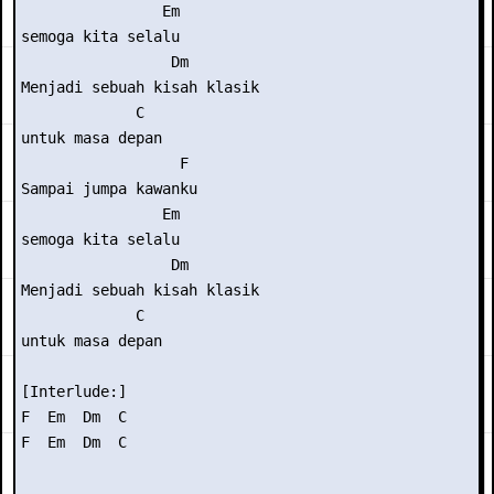
                Em

semoga kita selalu

                 Dm

Menjadi sebuah kisah klasik

             C

untuk masa depan

                  F

Sampai jumpa kawanku

                Em

semoga kita selalu

                 Dm

Menjadi sebuah kisah klasik

             C

untuk masa depan

[Interlude:] 

F  Em  Dm  C

F  Em  Dm  C
