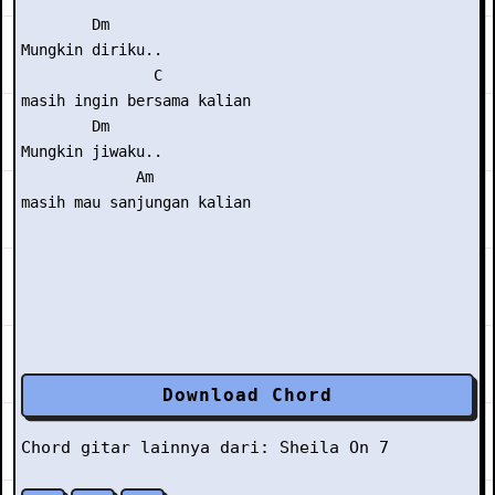
        Dm

Mungkin diriku..

               C

masih ingin bersama kalian

        Dm

Mungkin jiwaku..

             Am

masih mau sanjungan kalian

Download Chord
Chord gitar lainnya dari:
Sheila On 7