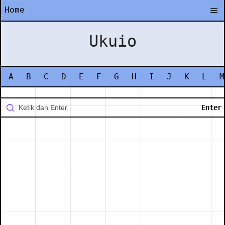
Home
Ukuio
A
B
C
D
E
F
G
H
I
J
K
L
M