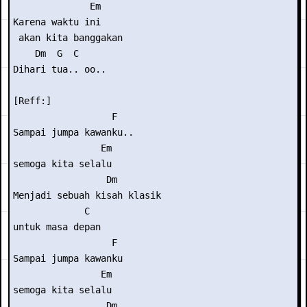
              Em

Karena waktu ini

 akan kita banggakan

    Dm  G  C

Dihari tua.. oo..

[Reff:]

                  F

Sampai jumpa kawanku..

                Em

semoga kita selalu

                 Dm

Menjadi sebuah kisah klasik

             C

untuk masa depan

                  F

Sampai jumpa kawanku

                Em

semoga kita selalu

                 Dm
