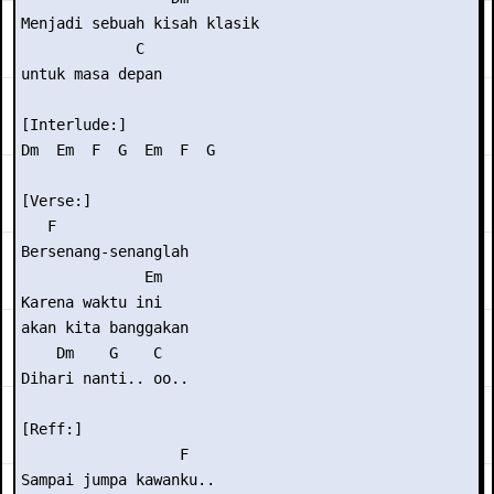
Menjadi sebuah kisah klasik

             C

untuk masa depan

[Interlude:] 

Dm  Em  F  G  Em  F  G

[Verse:]

   F

Bersenang-senanglah

              Em

Karena waktu ini 

akan kita banggakan

    Dm    G    C

Dihari nanti.. oo..

[Reff:]

                  F

Sampai jumpa kawanku..
