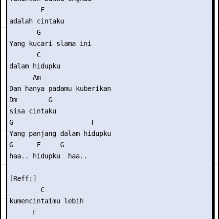
        F 

adalah cintaku

       G             

Yang kucari slama ini

       C 

dalam hidupku

      Am                  

Dan hanya padamu kuberikan

Dm        G

sisa cintaku

G                    F 

Yang panjang dalam hidupku

G      F     G 

haa.. hidupku  haa..

[Reff:]

        C          

kumencintaimu lebih

      F 
