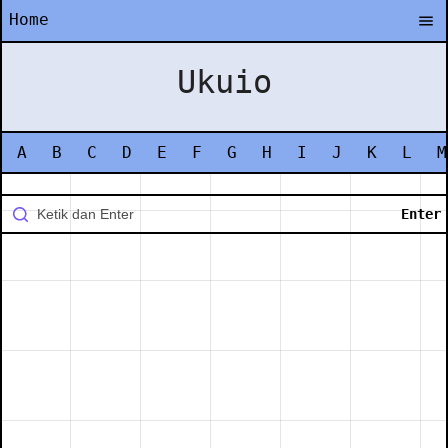
Home
Ukuio
A
B
C
D
E
F
G
H
I
J
K
L
M