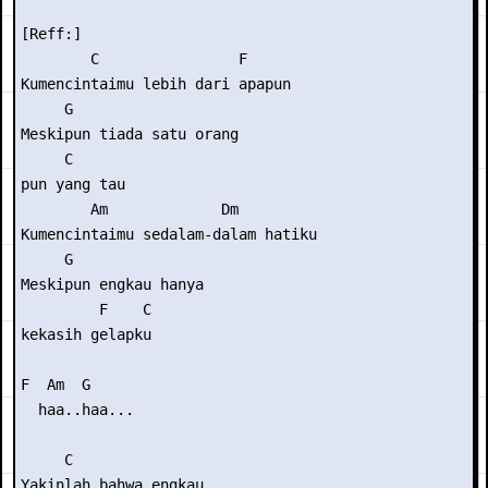
[Reff:]

        C                F 

Kumencintaimu lebih dari apapun

     G                   

Meskipun tiada satu orang

     C 

pun yang tau

        Am             Dm 

Kumencintaimu sedalam-dalam hatiku

     G               

Meskipun engkau hanya

         F    C 

kekasih gelapku

F  Am  G 

  haa..haa...

     C               

Yakinlah bahwa engkau
