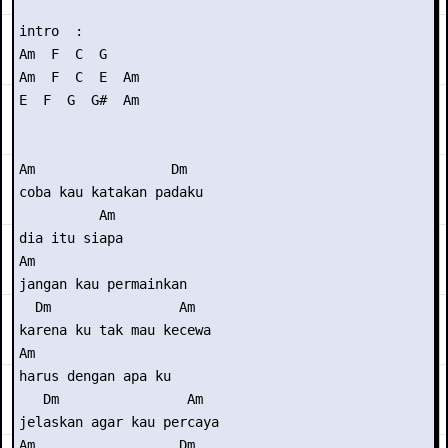
intro  :

Am  F  C  G

Am  F  C  E  Am

E  F  G  G#  Am

Am                 Dm  

coba kau katakan padaku

          Am

dia itu siapa

Am                   

jangan kau permainkan

  Dm                Am

karena ku tak mau kecewa

Am                 

harus dengan apa ku

   Dm                Am

jelaskan agar kau percaya

Am                  Dm  
