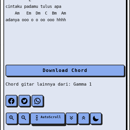
cintaku padamu tulus apa

    Am   Em  Dm  C  Bm  Am

adanya ooo o o oo ooo hhhh

Download Chord
Chord gitar lainnya dari:
Gamma 1
AutoScroll