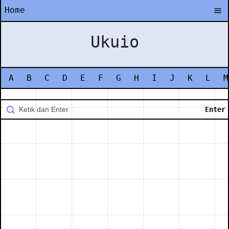
Home
Ukuio
A
B
C
D
E
F
G
H
I
J
K
L
M