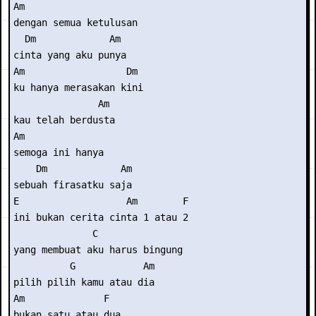
Am                    

dengan semua ketulusan

  Dm             Am

cinta yang aku punya

Am                  Dm 

ku hanya merasakan kini

               Am

kau telah berdusta

Am              

semoga ini hanya

    Dm             Am

sebuah firasatku saja

E                   Am        F

ini bukan cerita cinta 1 atau 2

              C

yang membuat aku harus bingung

          G            Am

pilih pilih kamu atau dia

Am              F

bukan satu atau dua
