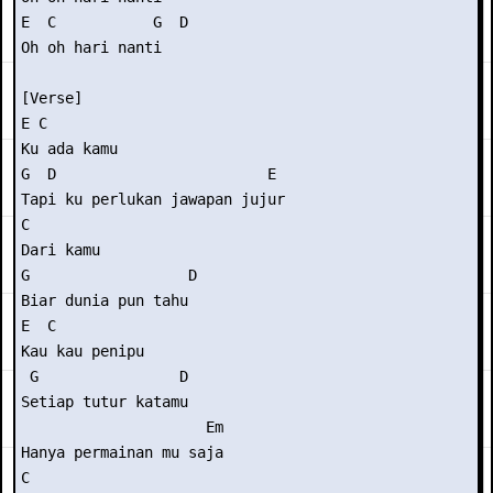
E  C           G  D

Oh oh hari nanti

[Verse]

E C

Ku ada kamu

G  D                        E

Tapi ku perlukan jawapan jujur

C

Dari kamu

G                  D

Biar dunia pun tahu

E  C

Kau kau penipu

 G                D

Setiap tutur katamu

                     Em

Hanya permainan mu saja

C
