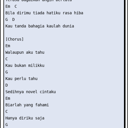
Em  C

Bila dirimu tiada hatiku rasa hiba

G  D

Kau tanda bahagia kaulah dunia

[Chorus]

Em

Walaupun aku tahu

C

Kau bukan milikku

G

Kau perlu tahu

D

Sedihnya novel cintaku

Em

Biarlah yang fahami

C

Hanya diriku saja

G
