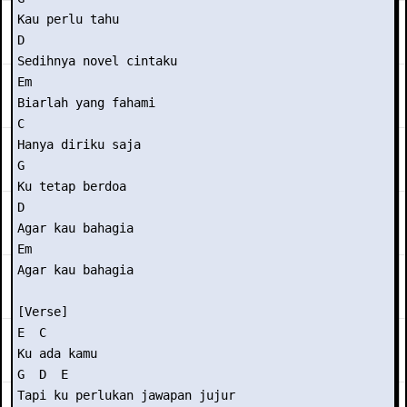
Kau perlu tahu

D

Sedihnya novel cintaku

Em

Biarlah yang fahami

C

Hanya diriku saja

G

Ku tetap berdoa

D

Agar kau bahagia

Em

Agar kau bahagia

[Verse]

E  C

Ku ada kamu

G  D  E

Tapi ku perlukan jawapan jujur
