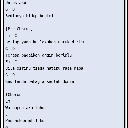
Untuk aku

G  D

Sedihnya hidup begini

[Pre-Chorus]

Em  C

Setiap yang ku lakukan untuk dirimu

G  D

Terasa bagaikan angin berlalu

Em  C

Bila dirimu tiada hatiku rasa hiba

G  D

Kau tanda bahagia kaulah dunia

[Chorus]

Em

Walaupun aku tahu

C

Kau bukan milikku

G
