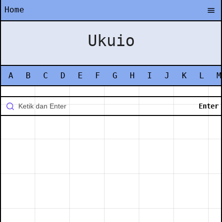
Home
Ukuio
A
B
C
D
E
F
G
H
I
J
K
L
M