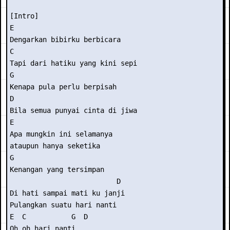
[Intro]

E

Dengarkan bibirku berbicara

C

Tapi dari hatiku yang kini sepi

G

Kenapa pula perlu berpisah

D

Bila semua punyai cinta di jiwa

E

Apa mungkin ini selamanya

ataupun hanya seketika

G

Kenangan yang tersimpan

                          D

Di hati sampai mati ku janji

Pulangkan suatu hari nanti

E  C           G  D

Oh oh hari nanti
