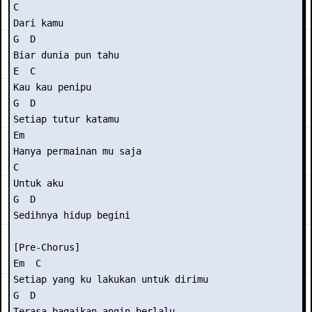
C

Dari kamu

G  D

Biar dunia pun tahu

E  C

Kau kau penipu

G  D

Setiap tutur katamu

Em

Hanya permainan mu saja

C

Untuk aku

G  D

Sedihnya hidup begini

[Pre-Chorus]

Em  C

Setiap yang ku lakukan untuk dirimu

G  D

Terasa bagaikan angin berlalu
