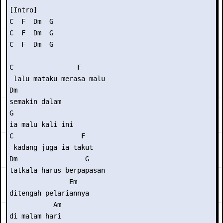
[Intro] 

C  F  Dm  G

C  F  Dm  G

C  F  Dm  G

C                F

 lalu mataku merasa malu

Dm

semakin dalam

G

ia malu kali ini

C                 F

 kadang juga ia takut

Dm                 G

tatkala harus berpapasan

               Em

ditengah pelariannya

           Am

di malam hari
