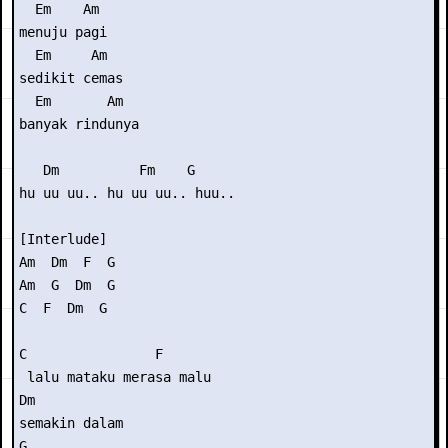
  Em    Am

menuju pagi

  Em     Am

sedikit cemas

  Em       Am

banyak rindunya

   Dm          Fm    G

hu uu uu.. hu uu uu.. huu..

[Interlude] 

Am  Dm  F  G

Am  G  Dm  G

C  F  Dm  G

C                F

 lalu mataku merasa malu

Dm

semakin dalam

G
