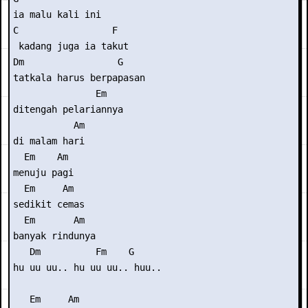
ia malu kali ini

C                 F

 kadang juga ia takut

Dm                 G

tatkala harus berpapasan

               Em

ditengah pelariannya

           Am

di malam hari

  Em    Am

menuju pagi

  Em     Am

sedikit cemas

  Em       Am

banyak rindunya

   Dm          Fm    G

hu uu uu.. hu uu uu.. huu..

   Em     Am
