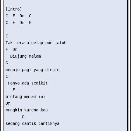
[Intro] 

C  F  Dm  G

C  F  Dm  G

C

Tak terasa gelap pun jatuh

F  Dm

  Diujung malam

G

menuju pagi yang dingin

C     

 Hanya ada sedikit

   F

bintang malam ini

Dm 

mungkin karena kau

       G

sedang cantik cantiknya
