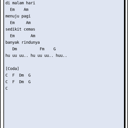
di malam hari

  Em    Am

menuju pagi

  Em     Am

sedikit cemas

  Em       Am

banyak rindunya

   Dm          Fm    G

hu uu uu.. hu uu uu.. huu..

[Coda] 

C  F  Dm  G

C  F  Dm  G

C 
