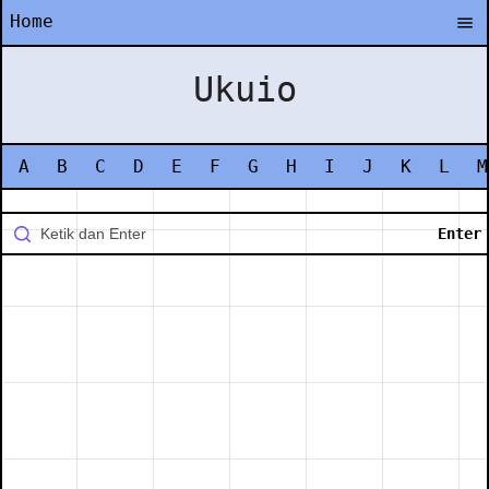
Home
Ukuio
A
B
C
D
E
F
G
H
I
J
K
L
M