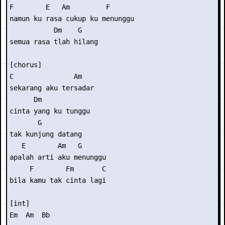
F        E   Am         F 

namun ku rasa cukup ku menunggu 

           Dm    G 

semua rasa tlah hilang 

[chorus] 

C               Am 

sekarang aku tersadar 

      Dm            

cinta yang ku tunggu

       G 

tak kunjung datang 

   E        Am   G 

apalah arti aku menunggu 

     F        Fm       C 

bila kamu tak cinta lagi 

[int] 

Em  Am  Bb 
