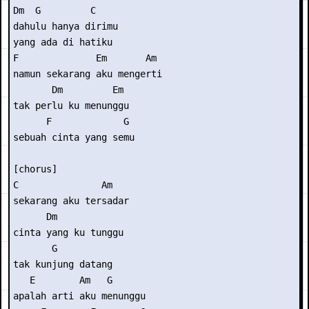
Dm  G         C 

dahulu hanya dirimu

yang ada di hatiku 

F              Em       Am 

namun sekarang aku mengerti 

       Dm         Em 

tak perlu ku menunggu

      F             G 

sebuah cinta yang semu 

[chorus] 

C               Am 

sekarang aku tersadar 

      Dm            

cinta yang ku tunggu

       G 

tak kunjung datang 

   E        Am   G 

apalah arti aku menunggu 
