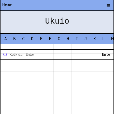
Home
Ukuio
A
B
C
D
E
F
G
H
I
J
K
L
M