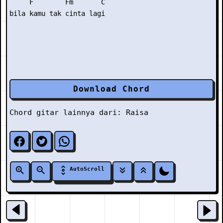
     F        Fm       C 

Download Chord
Chord gitar lainnya dari:
Raisa
AutoScroll