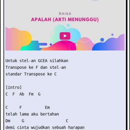
Untuk stel-an GCEA silahkan

Transpose ke F dan stel-an

standar Transpose ke C

[intro] 

C  F  Ab  Fm  G 

C     F          Em 

telah lama aku bertahan 

Dm     G                  C 

demi cinta wujudkan sebuah harapan 
