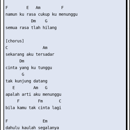
F        E   Am         F 

namun ku rasa cukup ku menunggu 

           Dm    G 

semua rasa tlah hilang 

[chorus] 

C               Am 

sekarang aku tersadar 

      Dm            

cinta yang ku tunggu

       G 

tak kunjung datang 

   E        Am   G 

apalah arti aku menunggu 

     F        Fm       C 

bila kamu tak cinta lagi 

F               Em 

dahulu kaulah segalanya 
