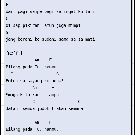
F

dari pagi sampe pagi sa ingat ko lari

C

di sap pikiran lamun juga mimpi

G

jang berani ko sudahi sama sa sa mati

[Reff:]

            Am    F

Bilang pada Tu..hanmu..

  C                  G

Boleh sa sayang ko nona?

           Am      F

Smoga kita kan.. mampu

           C                  G

Jalani semua jodoh trakan kemana

            Am    F

Bilang pada Tu..hanmu..
