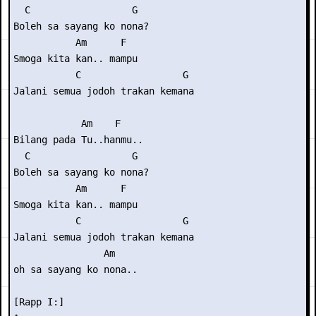
  C                  G

Boleh sa sayang ko nona?

           Am      F

Smoga kita kan.. mampu

           C                  G

Jalani semua jodoh trakan kemana

            Am    F

Bilang pada Tu..hanmu..

  C                  G

Boleh sa sayang ko nona?

           Am      F

Smoga kita kan.. mampu

           C                  G

Jalani semua jodoh trakan kemana

                Am  

oh sa sayang ko nona..

[Rapp I:]
