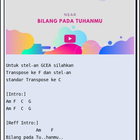
Untuk stel-an GCEA silahkan

Transpose ke F dan stel-an

standar Transpose ke C

[Intro:]

Am F  C  G

Am F  C  G

[Reff Intro:]

            Am    F

Bilang pada Tu..hanmu..
