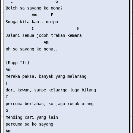
  C                  G

Boleh sa sayang ko nona?

           Am      F

Smoga kita kan.. mampu

           C                  G

Jalani semua jodoh trakan kemana

                Am  

oh sa sayang ko nona..

[Rapp II:]

Am

mereka paksa, banyak yang melarang

F

dari kawan, sampe keluarga juga bilang

C

percuma bertahan, ko jaga rusuk orang

G

mending cari yang lain

percuma sa ko sayang

Am
