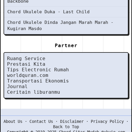
Backbone
Chord Ukulele Duka - Last Child
Chord Ukulele Dinda Jangan Marah Marah -
Kugiran Masdo
Partner
Ruang Service
Prestasi Kita
Tips Electronic Rumah
worldquran.com
Transportasi Ekonomis
Journal
Ceritain liburanmu
About Us
·
Contact Us
·
Disclaimer
·
Privacy Policy
·
Back to Top
Copyright ©
2019-2025 Chord Gitar Mudah ©ukuio.com