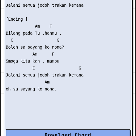
Jalani semua jodoh trakan kemana

[Ending:]

            Am    F

Bilang pada Tu..hanmu..

  C                  G

Boleh sa sayang ko nona?

           Am      F

Smoga kita kan.. mampu

           C                  G

Jalani semua jodoh trakan kemana

                Am  

Download Chord