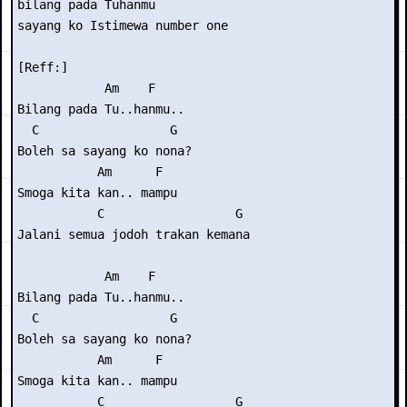
bilang pada Tuhanmu

sayang ko Istimewa number one

[Reff:]

            Am    F

Bilang pada Tu..hanmu..

  C                  G

Boleh sa sayang ko nona?

           Am      F

Smoga kita kan.. mampu

           C                  G

Jalani semua jodoh trakan kemana

            Am    F

Bilang pada Tu..hanmu..

  C                  G

Boleh sa sayang ko nona?

           Am      F

Smoga kita kan.. mampu

           C                  G
