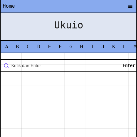
Home
Ukuio
A
B
C
D
E
F
G
H
I
J
K
L
M