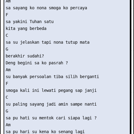
Am

sa sayang ko nona smoga ko percaya

F

sa yakini Tuhan satu

kita yang berbeda

C

sa su jelaskan tapi nona tutup mata

G

berakhir sudahi?

Deng begini sa ko pasrah ?

Am

su banyak persoalan tiba silih berganti

F

smoga kali ini lewati pegang sap janji

C

su paling sayang jadi amin sampe nanti

G

sa pu hati su mentok cari siapa lagi ?

Am

sa pu hari su kena ko senang lagi
