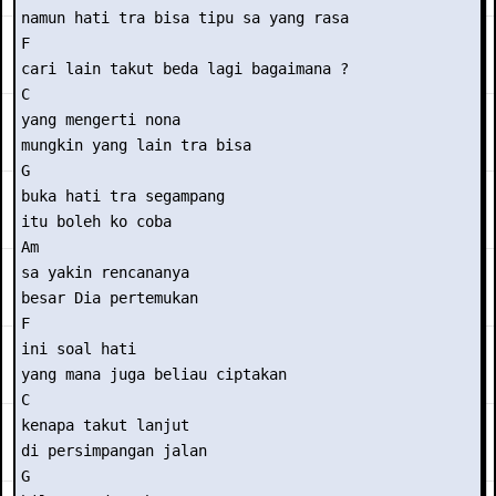
namun hati tra bisa tipu sa yang rasa

F

cari lain takut beda lagi bagaimana ?

C

yang mengerti nona

mungkin yang lain tra bisa

G

buka hati tra segampang

itu boleh ko coba

Am

sa yakin rencananya

besar Dia pertemukan

F

ini soal hati

yang mana juga beliau ciptakan

C

kenapa takut lanjut

di persimpangan jalan

G
