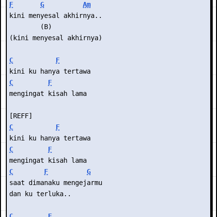
F
G
Am
kini menyesal akhirnya..
        (B)
(kini menyesal akhirnya)
C
F
kini ku hanya tertawa
C
F
mengingat kisah lama
[REFF]
C
F
kini ku hanya tertawa
C
F
mengingat kisah lama
C
F
G
saat dimanaku mengejarmu
dan ku terluka..
C
F