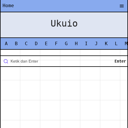
Home
Ukuio
A
B
C
D
E
F
G
H
I
J
K
L
M