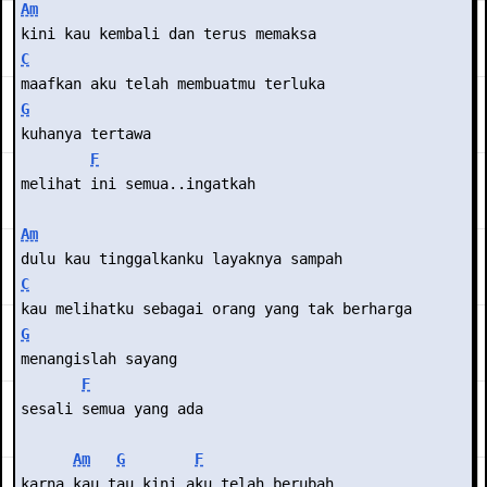
Am
kini kau kembali dan terus memaksa
C
maafkan aku telah membuatmu terluka
G
kuhanya tertawa
F
melihat ini semua..ingatkah
Am
dulu kau tinggalkanku layaknya sampah
C
kau melihatku sebagai orang yang tak berharga
G
menangislah sayang
F
sesali semua yang ada
Am
G
F
karna kau tau kini aku telah berubah