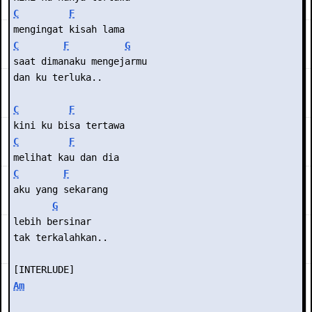
C
F
mengingat kisah lama
C
F
G
saat dimanaku mengejarmu
dan ku terluka..
C
F
kini ku bisa tertawa
C
F
melihat kau dan dia
C
F
aku yang sekarang
G
lebih bersinar
tak terkalahkan..
[INTERLUDE]
Am