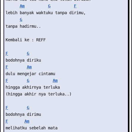
Am
G
F
lebih banyak waktuku tanpa dirimu,
G
tanpa hadirmu..
Kembali ke : REFF
F
G
bodohnya diriku
F
Am
dulu mengejar cintamu
F
G
Am
hingga akhirnya terluka
(hingga akhir nya terluka..)
F
G
bodohnya dirimu
F
Am
melihatku sebelah mata