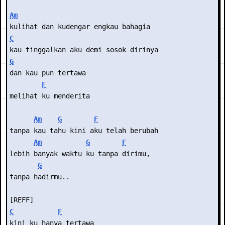
Am
kulihat dan kudengar engkau bahagia
C
kau tinggalkan aku demi sosok dirinya
G
dan kau pun tertawa
F
melihat ku menderita
Am
G
F
tanpa kau tahu kini aku telah berubah
Am
G
F
lebih banyak waktu ku tanpa dirimu,
G
tanpa hadirmu..
[REFF]
C
F
kini ku hanya tertawa