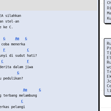
C
D
M
EA silahkan
K
an stel-an
e ke C.
G
Am
G
R
 coba menerka
P
F
C
T
unyi di sudut hati?
E
C
F
R
w
derita dalam jiwa
T
G
E
u pedulikan?
J
C
Am
G
l
g terbang melambung
C
erkas pelangi