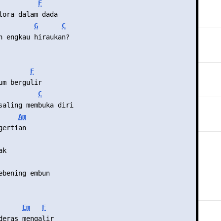
F
lora dalam dada
G
C
h engkau hiraukan?
F
um bergulir
C
saling membuka diri
Am
gertian
ak
ebening embun
Em
F
deras mengalir