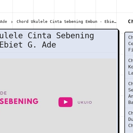
C
 Ade
Chord Ukulele Cinta Sebening Embun - Ebiet G. Ade
ulele Cinta Sebening
C
Ebiet G. Ade
C
F
C
K
L
C
S
A
B
C
D
C