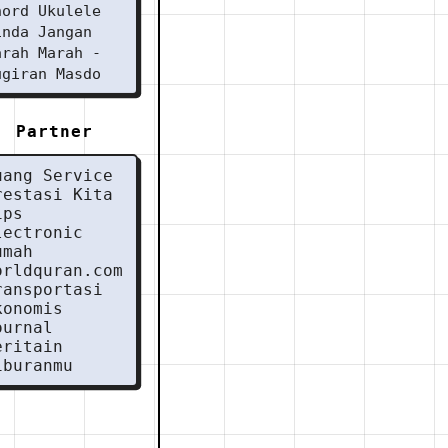
hord Ukulele
inda Jangan
arah Marah -
ugiran Masdo
Partner
uang Service
restasi Kita
ips
lectronic
umah
orldquran.com
ransportasi
konomis
ournal
eritain
iburanmu