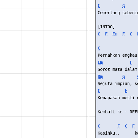
C
G
Cemerlang sebeni
[INTRO]
C
F
Em
F
C
C
Pernahkah engkau
Em
F
Sorot mata dalam
Dm
G
Sejuta impian, s
C
F
Kenapakah mesti 
Kembali ke : REF
C
F
C
F
Kasihku..      k