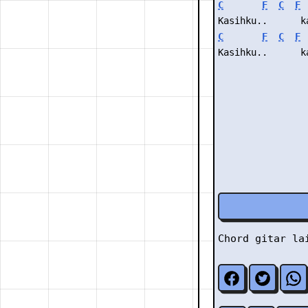
C
F
C
F
Kasihku..      k
C
F
C
F
Kasihku..      k
Chord gitar l