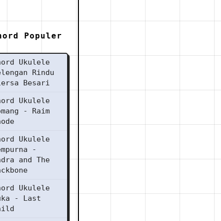
hord Populer
hord Ukulele
elengan Rindu
iersa Besari
hord Ukulele
omang - Raim
aode
hord Ukulele
empurna -
ndra and The
ackbone
hord Ukulele
uka - Last
hild