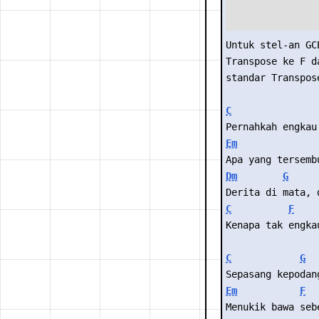
Untuk stel-an GC
Transpose ke F d
standar Transpos
C
Pernahkah engkau
Em
Apa yang tersemb
Dm
G
Derita di mata, 
C
F
Kenapa tak engka
C
G
Sepasang kepodan
Em
F
Menukik bawa seb