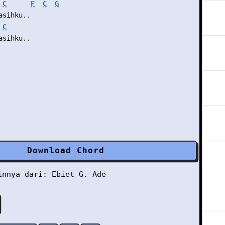
C
F
C
G
asihku..
C
asihku..
Download Chord
ainnya dari:
Ebiet G. Ade