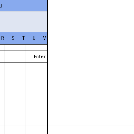
d
R
S
T
U
V
W
X
Y
Z