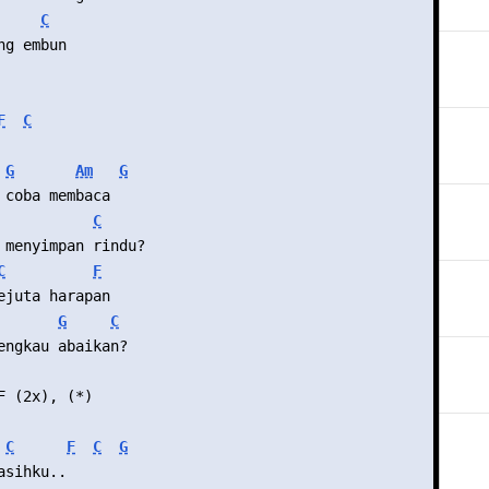
C
ng embun
F
C
G
Am
G
 coba membaca
C
 menyimpan rindu?
C
F
ejuta harapan
G
C
engkau abaikan?
F (2x), (*)
C
F
C
G
asihku..