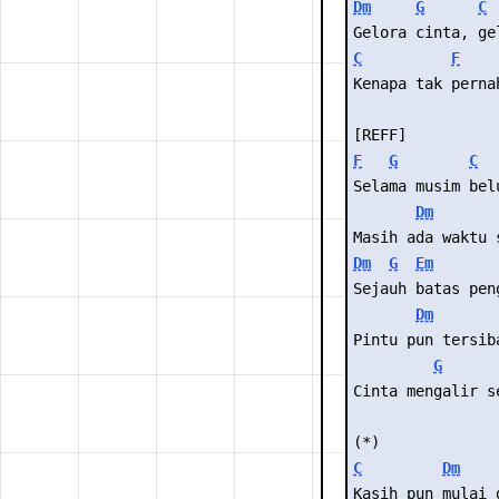
Dm
G
C
Gelora cinta, ge
C
F
Kenapa tak perna
[REFF]
F
G
C
Selama musim bel
Dm
Masih ada waktu 
Dm
G
Em
Sejauh batas pen
Dm
Pintu pun tersib
G
Cinta mengalir s
(*)
C
Dm
Kasih pun mulai 