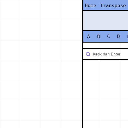
Home
Transpose
A
B
C
D