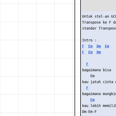
Untuk stel-an GC
Transpose ke F d
standar Transpos
Intro : 
F
Em
Dm
Em
F
Em
Dm
F
bagaimana bisa
    Em          
kau jatuh cinta 
F
bagaimana mungki
Em
kau lebih memili
Dm-Em-F         