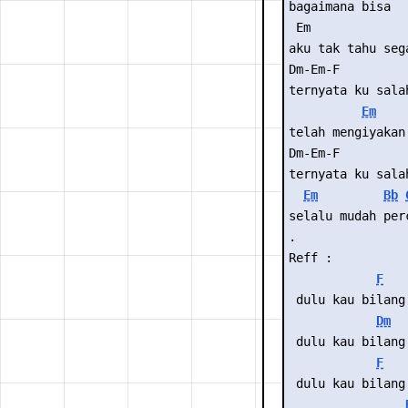
bagaimana bisa
 Em             
aku tak tahu seg
Dm-Em-F         
ternyata ku sala
Em
telah mengiyakan
Dm-Em-F
ternyata ku sala
Em
Bb
selalu mudah per
.
Reff :
F
 dulu kau bilang
Dm
 dulu kau bilang
F
 dulu kau bilang