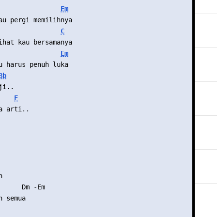
Em
au pergi memilihnya
C
ihat kau bersamanya
Em
u harus penuh luka
Bb
ji..
F
a arti..
n
      Dm -Em
n semua