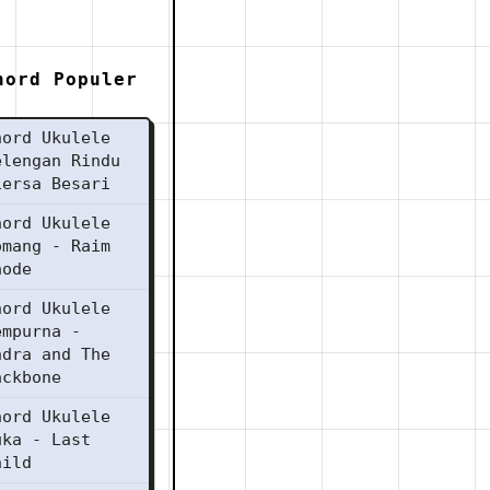
hord Populer
hord Ukulele
elengan Rindu
iersa Besari
hord Ukulele
omang - Raim
aode
hord Ukulele
empurna -
ndra and The
ackbone
hord Ukulele
uka - Last
hild