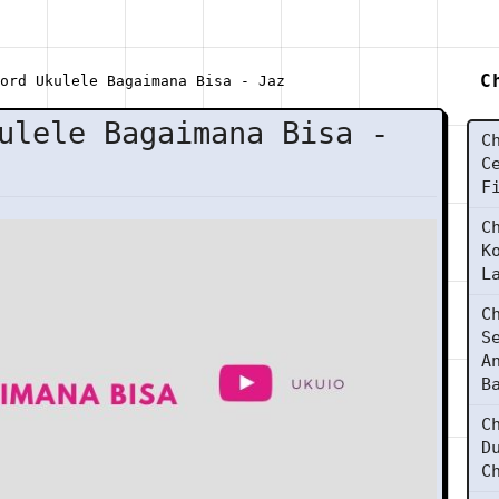
C
ord Ukulele Bagaimana Bisa - Jaz
ulele Bagaimana Bisa -
C
C
F
C
K
L
C
S
A
B
C
D
C