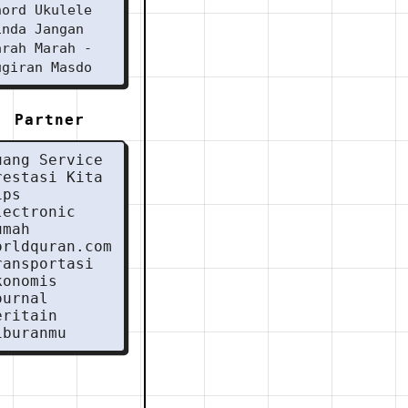
hord Ukulele
inda Jangan
arah Marah -
ugiran Masdo
Partner
uang Service
restasi Kita
ips
lectronic
umah
orldquran.com
ransportasi
konomis
ournal
eritain
iburanmu