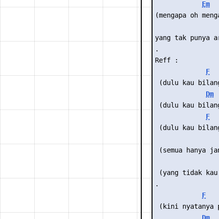
Em
(mengapa oh meng
yang tak punya a
.
Reff :
F
 (dulu kau bilan
Dm
 (dulu kau bilan
F
 (dulu kau bilan
 (semua hanya ja
 (yang tidak kau
.
F
 (kini nyatanya 
Dm