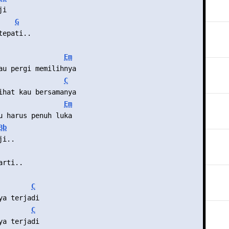
ji
G
tepati..
Em
au pergi memilihnya
C
ihat kau bersamanya
Em
u harus penuh luka
Bb
ji..
arti..
C
ya terjadi
C
ya terjadi