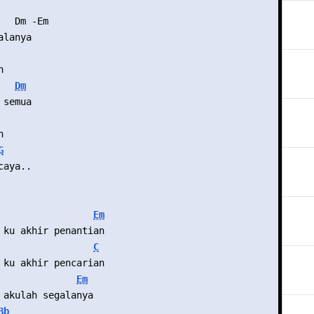
   Dm -Em
alanya
h
Dm
 semua
h
G
caya..
Em
 ku akhir penantian
C
 ku akhir pencarian
Em
 akulah segalanya
Bb