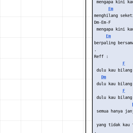
 mengapa kini ka
Em
menghilang seket
Dm-Em-F
 mengapa kini ka
Em
berpaling bersam
.
Reff :
F
 dulu kau bilang
Dm
 dulu kau bilang
F
 dulu kau bilang
 semua hanya jan
 yang tidak kau 
.