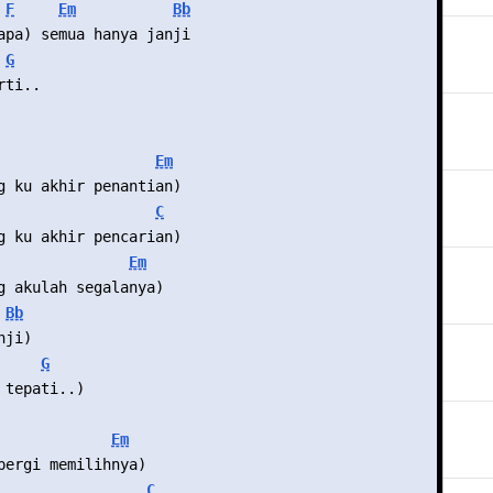
F
Em
Bb
apa) semua hanya janji
G
rti..
Em
g ku akhir penantian)
C
g ku akhir pencarian)
Em
g akulah segalanya)
Bb
nji)
G
 tepati..)
Em
pergi memilihnya)
C