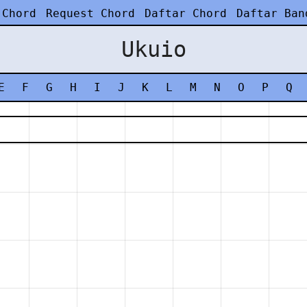
 Chord
Request Chord
Daftar Chord
Daftar Ban
Ukuio
E
F
G
H
I
J
K
L
M
N
O
P
Q