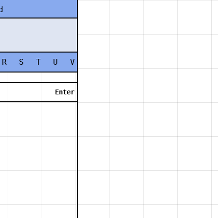
d
R
S
T
U
V
W
X
Y
Z