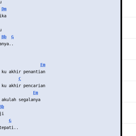
u
Dm
ika
u
Bb
G
anya..
Em
 ku akhir penantian
C
 ku akhir pencarian
Em
 akulah segalanya
Bb
ji
G
tepati..