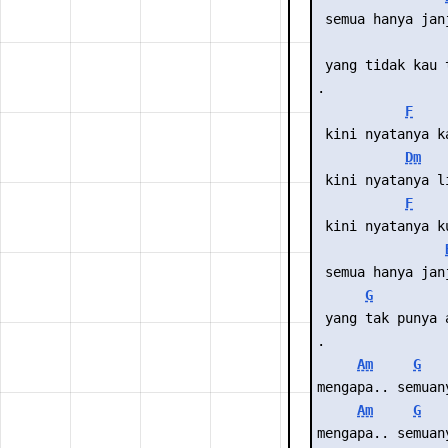
 semua hanya jan
 yang tidak kau 
.
F
 kini nyatanya k
Dm
 kini nyatanya l
F
 kini nyatanya k
 semua hanya jan
G
 yang tak punya 
.
Am
G
mengapa.. semuan
Am
G
mengapa.. semuan