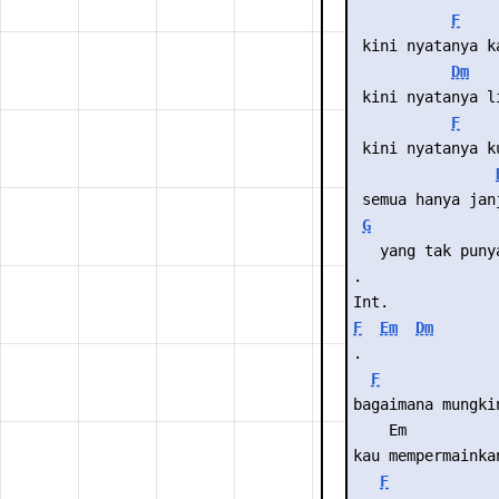
F
 kini nyatanya k
Dm
 kini nyatanya l
F
 kini nyatanya k
 semua hanya jan
G
   yang tak puny
.
Int.
F
Em
Dm
.
F
bagaimana mungki
    Em          
kau mempermainka
F