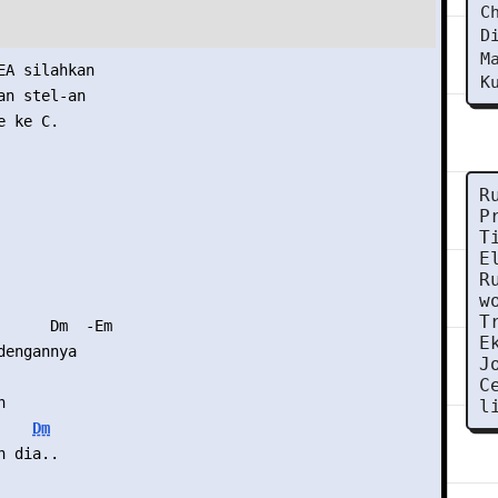
C
D
M
EA silahkan
K
an stel-an
e ke C.
R
P
T
E
R
w
T
      Dm  -Em
E
dengannya
J
C
n
l
Dm
h dia..
  