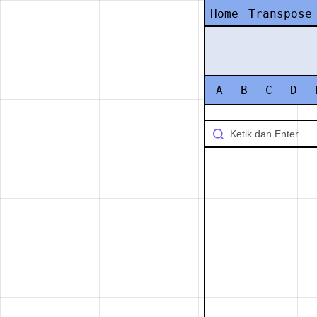
Home
Transpose
A
B
C
D