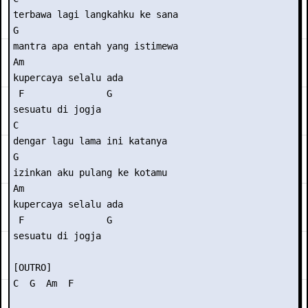
terbawa lagi langkahku ke sana

G

mantra apa entah yang istimewa

Am                 

kupercaya selalu ada

 F               G

sesuatu di jogja

C

dengar lagu lama ini katanya

G

izinkan aku pulang ke kotamu

Am                  

kupercaya selalu ada

 F               G

sesuatu di jogja

[OUTRO]
