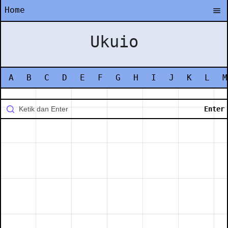
Home
Ukuio
A
B
C
D
E
F
G
H
I
J
K
L
M