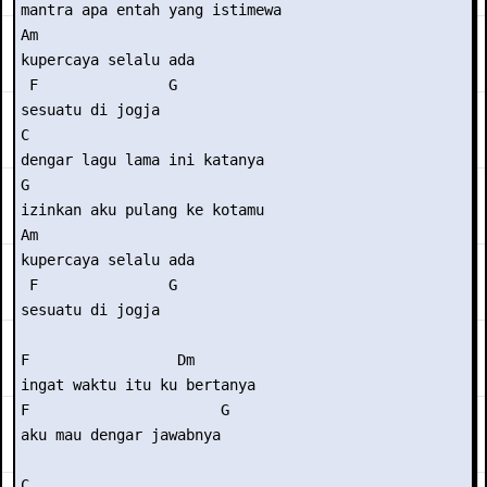
mantra apa entah yang istimewa

Am                 

kupercaya selalu ada

 F               G

sesuatu di jogja

C

dengar lagu lama ini katanya

G

izinkan aku pulang ke kotamu

Am                 

kupercaya selalu ada

 F               G

sesuatu di jogja

F                 Dm

ingat waktu itu ku bertanya

F                      G

aku mau dengar jawabnya

C
