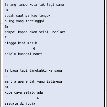
terang lampu kota tak lagi sama

Dm

sudah saatnya kau tengok

puing yang tertinggal

Em

sampai kapan akan selalu berlari

F                

hingga kini masih

               G

selalu kunanti nanti

C

terbawa lagi langkahku ke sana

G

mantra apa entah yang istimewa

Am                 

kupercaya selalu ada

 F               G

sesuatu di jogja
