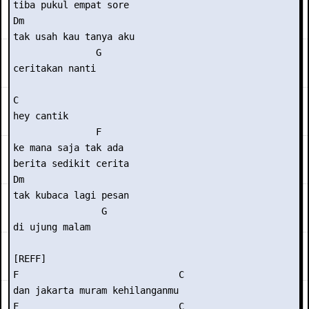
tiba pukul empat sore

Dm                    

tak usah kau tanya aku

               G

ceritakan nanti

C

hey cantik

               F

ke mana saja tak ada

berita sedikit cerita

Dm                   

tak kubaca lagi pesan

                G

di ujung malam

[REFF]

F                             C

dan jakarta muram kehilanganmu

F                             C
