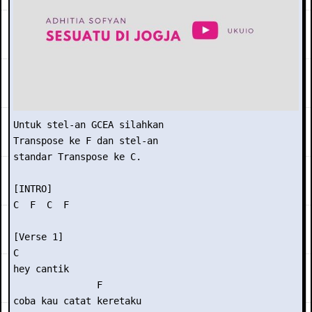
Untuk stel-an GCEA silahkan

Transpose ke F dan stel-an

standar Transpose ke C.

[INTRO]

C  F  C  F

[Verse 1]

C

hey cantik

               F

coba kau catat keretaku
