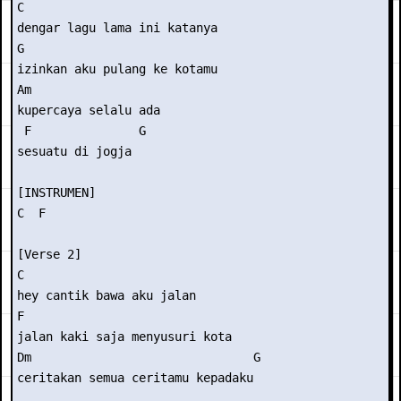
C

dengar lagu lama ini katanya

G

izinkan aku pulang ke kotamu

Am               

kupercaya selalu ada

 F               G

sesuatu di jogja

[INSTRUMEN]

C  F

[Verse 2]

C

hey cantik bawa aku jalan

F

jalan kaki saja menyusuri kota

Dm                               G

ceritakan semua ceritamu kepadaku
