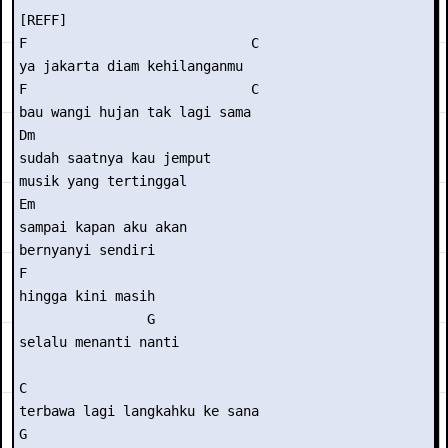
[REFF]

F                            C

ya jakarta diam kehilanganmu

F                            C

bau wangi hujan tak lagi sama

Dm

sudah saatnya kau jemput

musik yang tertinggal

Em

sampai kapan aku akan

bernyanyi sendiri

F               

hingga kini masih

                G

selalu menanti nanti

C

terbawa lagi langkahku ke sana

G
