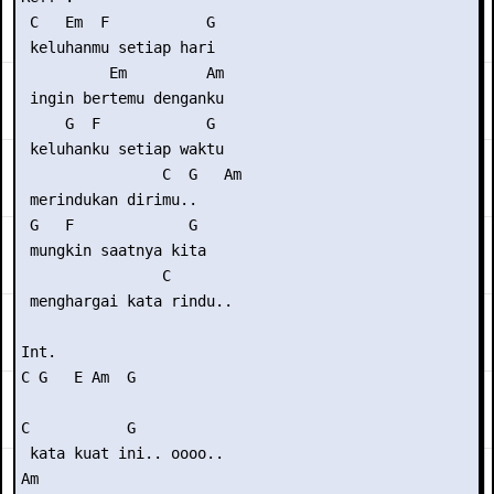
 C   Em  F           G

 keluhanmu setiap hari

          Em         Am

 ingin bertemu denganku

     G  F            G

 keluhanku setiap waktu

                C  G   Am

 merindukan dirimu..

 G   F             G

 mungkin saatnya kita

                C 

 menghargai kata rindu..

Int. 

C G   E Am  G

C           G 

 kata kuat ini.. oooo..

Am
