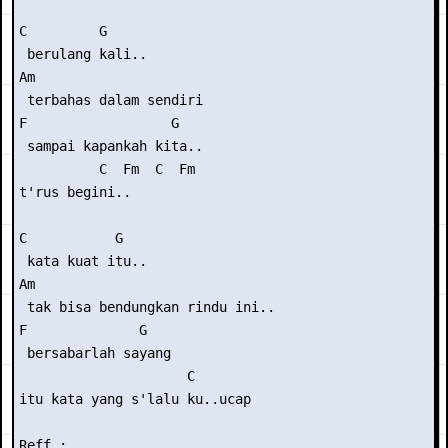
C         G 

 berulang kali..

Am

 terbahas dalam sendiri

F                  G

 sampai kapankah kita..

          C  Fm  C  Fm

t'rus begini..

C           G 

 kata kuat itu..

Am

 tak bisa bendungkan rindu ini..

F              G

 bersabarlah sayang

                     C

itu kata yang s'lalu ku..ucap

Reff :
