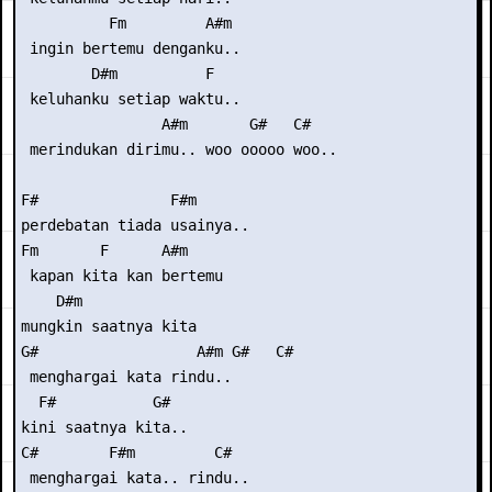
          Fm         A#m

 ingin bertemu denganku..

        D#m          F

 keluhanku setiap waktu..

                A#m       G#   C#

 merindukan dirimu.. woo ooooo woo..

F#               F#m

perdebatan tiada usainya..

Fm       F      A#m 

 kapan kita kan bertemu

    D#m

mungkin saatnya kita

G#                  A#m G#   C#

 menghargai kata rindu..

  F#           G#

kini saatnya kita..

C#        F#m         C#

 menghargai kata.. rindu..
