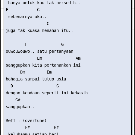
 hanya untuk kau tak bersedih..

F            G

 sebenarnya aku..

                 C

juga tak kuasa menahan itu..

        F              G  

ouwouwouwo.. satu pertanyaan

             Em              Am

sanggupkah kita pertahankan ini

      Dm         Em

bahagia sampai tutup usia

  D                  G

dengan keadaan seperti ini kekasih

    G#

sanggupkah..

Reff : (overtune)

        F#          G#

 keluhanmu setiap hari..
