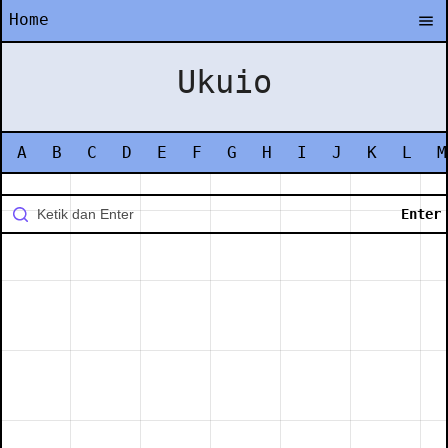
Home
Ukuio
A
B
C
D
E
F
G
H
I
J
K
L
M