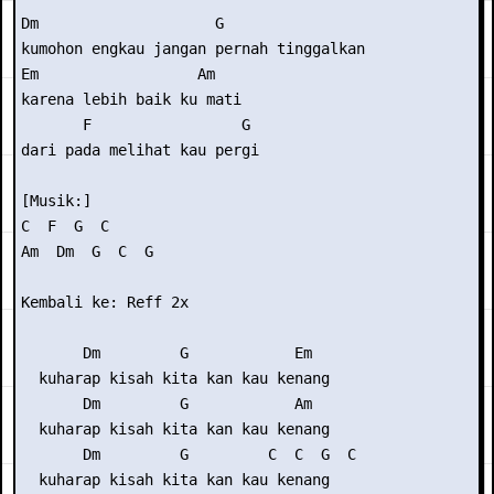
Dm                    G

kumohon engkau jangan pernah tinggalkan

Em                  Am

karena lebih baik ku mati

       F                 G

dari pada melihat kau pergi

[Musik:]

C  F  G  C

Am  Dm  G  C  G

Kembali ke: Reff 2x

       Dm         G            Em

  kuharap kisah kita kan kau kenang

       Dm         G            Am

  kuharap kisah kita kan kau kenang

       Dm         G         C  C  G  C

  kuharap kisah kita kan kau kenang
