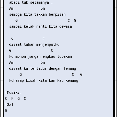
  abadi tuk selamanya..

  Am             Dm   

  semoga kita takkan berpisah

     G                        C  G

  sampai kelak nanti kita dewasa

   C              F

  disaat tuhan menjemputku

  G                   C

  ku mohon jangan engkau lupakan

  Am             Dm

  disaat ku tertidur dengan tenang

       G                        C   G

  kuharap kisah kita kan kau kenang

[Musik:]

C  F  G  C

[2x]

G
