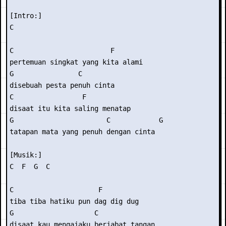
[Intro:]

C

C                        F

pertemuan singkat yang kita alami

G                C

disebuah pesta penuh cinta

C                 F

disaat itu kita saling menatap

G                       C            G

tatapan mata yang penuh dengan cinta

[Musik:]

C  F  G  C

C                     F

tiba tiba hatiku pun dag dig dug

G                    C

disaat kau mengajaku berjabat tangan
