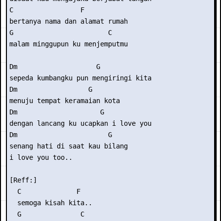
C                 F

bertanya nama dan alamat rumah

G                        C

malam minggupun ku menjemputmu

Dm                    G

sepeda kumbangku pun mengiringi kita

Dm                  G

menuju tempat keramaian kota

Dm                     G

dengan lancang ku ucapkan i love you

Dm                       G

senang hati di saat kau bilang

i love you too..

[Reff:]

  C              F

  semoga kisah kita..

  G               C
