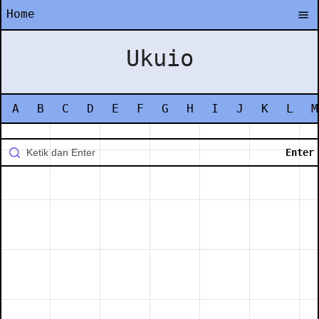
Home
Ukuio
A
B
C
D
E
F
G
H
I
J
K
L
M