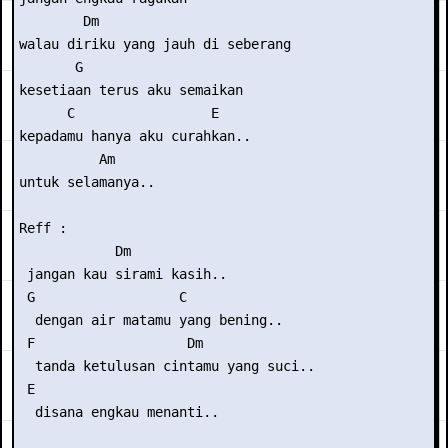
        Dm

walau diriku yang jauh di seberang

       G

kesetiaan terus aku semaikan

      C                 E

kepadamu hanya aku curahkan..

          Am

untuk selamanya..

Reff :

            Dm

 jangan kau sirami kasih..

 G                  C

  dengan air matamu yang bening..

 F                   Dm

  tanda ketulusan cintamu yang suci..

 E

  disana engkau menanti..
