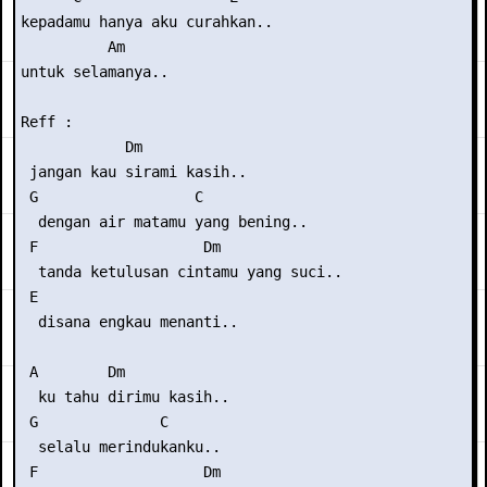
kepadamu hanya aku curahkan..

          Am

untuk selamanya..

Reff :

            Dm

 jangan kau sirami kasih..

 G                  C

  dengan air matamu yang bening..

 F                   Dm

  tanda ketulusan cintamu yang suci..

 E

  disana engkau menanti..

 A        Dm

  ku tahu dirimu kasih..

 G              C

  selalu merindukanku..

 F                   Dm
