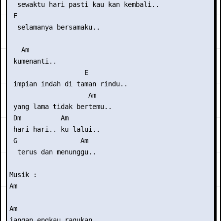
  sewaktu hari pasti kau kan kembali..

 E

  selamanya bersamaku..

   Am

 kumenanti..

                   E

 impian indah di taman rindu..

                    Am

 yang lama tidak bertemu..

 Dm          Am

 hari hari.. ku lalui..

 G                Am

  terus dan menunggu..

Musik :

Am

Am

jangan engkau ragukan
