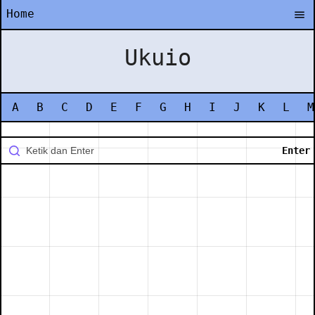
Home
Ukuio
A
B
C
D
E
F
G
H
I
J
K
L
M