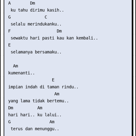
 A        Dm

  ku tahu dirimu kasih..

 G              C

  selalu merindukanku..

 F                   Dm

  sewaktu hari pasti kau kan kembali..

 E

  selamanya bersamaku..

   Am

 kumenanti..

                   E

 impian indah di taman rindu..

                    Am

 yang lama tidak bertemu..

 Dm          Am

 hari hari.. ku lalui..

 G                Am

  terus dan menunggu..
