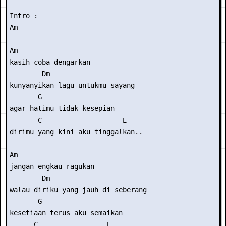
Intro : 

Am

Am

kasih coba dengarkan

        Dm

kunyanyikan lagu untukmu sayang

       G

agar hatimu tidak kesepian

       C                    E

dirimu yang kini aku tinggalkan..

Am

jangan engkau ragukan

        Dm

walau diriku yang jauh di seberang

       G

kesetiaan terus aku semaikan

      C                 E
