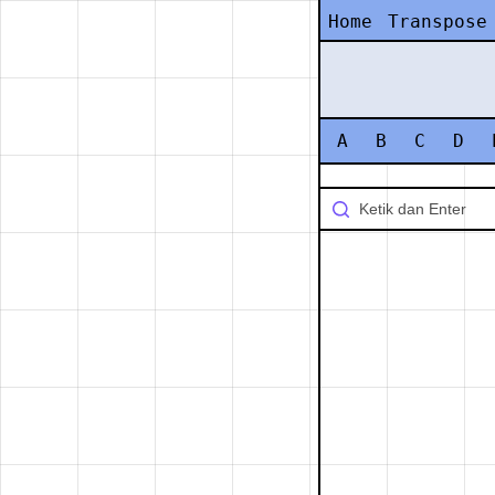
Home
Transpose
A
B
C
D