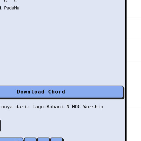
 G   C

 PadaMu

Download Chord
ainnya dari:
Lagu Rohani
N
NDC Worship