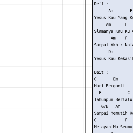
Reff :

      Am       F 
Yesus Kau Yang Ku
     Am      F   
Slamanya Kau Ku C
       Am    F  
Sampai Akhir Naf
      Dm         
Yesus Kau Kekasih
Bait :

C       Em

Hari Berganti

  F           C

Tahunpun Berlalu

   G/B   Am      
Sampai Memutih Ra
C            F   
MelayaniMu Seumur