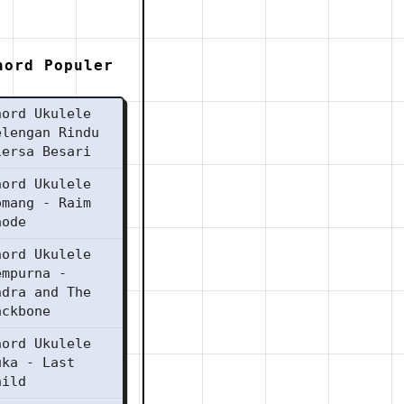
hord Populer
hord Ukulele
elengan Rindu
iersa Besari
hord Ukulele
omang - Raim
aode
hord Ukulele
empurna -
ndra and The
ackbone
hord Ukulele
uka - Last
hild