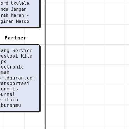
hord Ukulele
inda Jangan
arah Marah -
ugiran Masdo
Partner
uang Service
restasi Kita
ips
lectronic
umah
orldquran.com
ransportasi
konomis
ournal
eritain
iburanmu