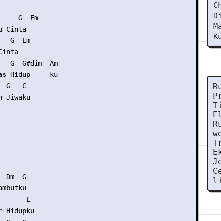
C
D
    G  Em

M
 Cinta

K
  G  Em

inta

   G  G#dim  Am

as Hidup  -  ku

 G   C

R
P
 Jiwaku

T
E
R
w
T
E
J
C
 Dm  G

l
mbutku

      E

 Hidupku
