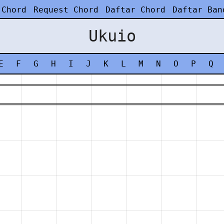
 Chord
Request Chord
Daftar Chord
Daftar Ban
Ukuio
E
F
G
H
I
J
K
L
M
N
O
P
Q