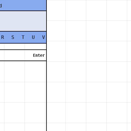
d
R
S
T
U
V
W
X
Y
Z