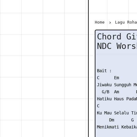
Home
Lagu Roh
Chord Gi
NDC Wors
Bait :

C      Em        
Jiwaku Sungguh M
  G/B  Am       D
Hatiku Haus PadaM
C               
Ku Mau Selalu Ti
     Dm       G  
Menikmati Kebaika