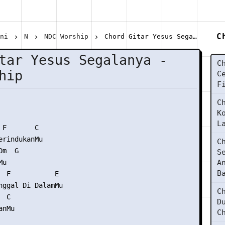
C
ani
N
NDC Worship
Chord Gitar Yesus Segalanya - NDC Worship
tar Yesus Segalanya -
C
hip
C
F
C
K
L
F       C

erindukanMu

C
m  G

S
u

A
B
  F           E

nggal Di DalamMu

C
 C

D
nMu

C