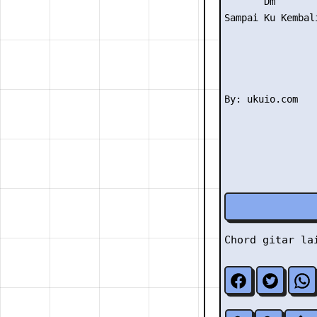
       Dm        
Sampai Ku Kembali
Chord gitar l