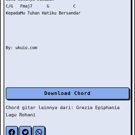
C/G   Fmaj7      G          C

KepadaMu Tuhan Hatiku Bersandar

Download Chord
Chord gitar lainnya dari:
Grezia Epiphania
Lagu Rohani