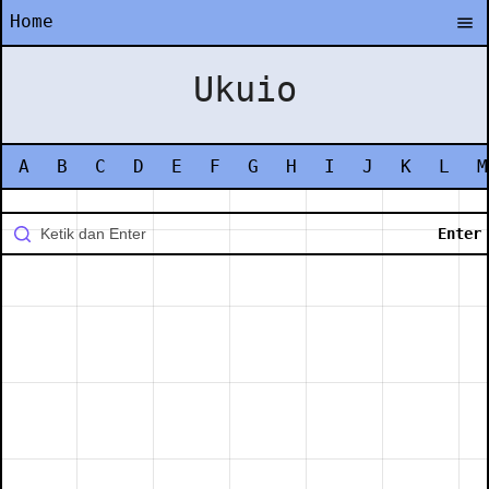
Home
Ukuio
A
B
C
D
E
F
G
H
I
J
K
L
M