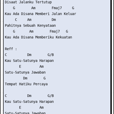
Disaat Jalanku Tertutup

    G        Am        Fmaj7     G

Kau Ada Disana Memberi Jalan Keluar

     C     Am          Dm

Pahitnya Sebuah Kenyataan

    G       Am        Fmaj7   G

Kau Ada Disana Memberiku Kekuatan

Reff :

C          Dm        G/B

Kau Satu-Satunya Harapan

       E         Am

Satu-Satunya Jawaban

         Dm        G

Tempat Hatiku Percaya

C          Dm        G/B

Kau Satu-Satunya Harapan

       E         Am

Satu-Satunya Jawaban
