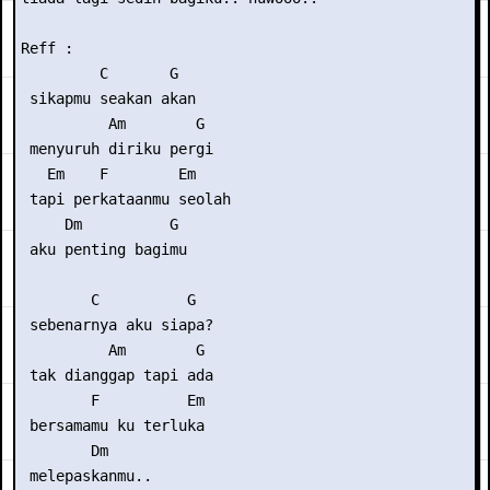
Reff :

         C       G   

 sikapmu seakan akan

          Am        G

 menyuruh diriku pergi

   Em    F        Em

 tapi perkataanmu seolah

     Dm          G

 aku penting bagimu

        C          G 

 sebenarnya aku siapa? 

          Am        G

 tak dianggap tapi ada

        F          Em

 bersamamu ku terluka

        Dm

 melepaskanmu..
