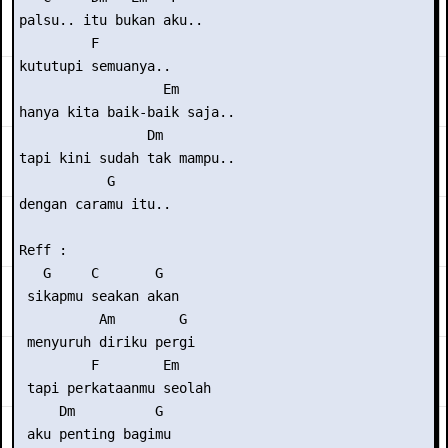
palsu.. itu bukan aku..

         F

kututupi semuanya..

                  Em

hanya kita baik-baik saja..

                Dm

tapi kini sudah tak mampu..

           G

dengan caramu itu..

Reff :

   G     C       G   

 sikapmu seakan akan

          Am        G

 menyuruh diriku pergi

         F        Em

 tapi perkataanmu seolah

     Dm          G

 aku penting bagimu
