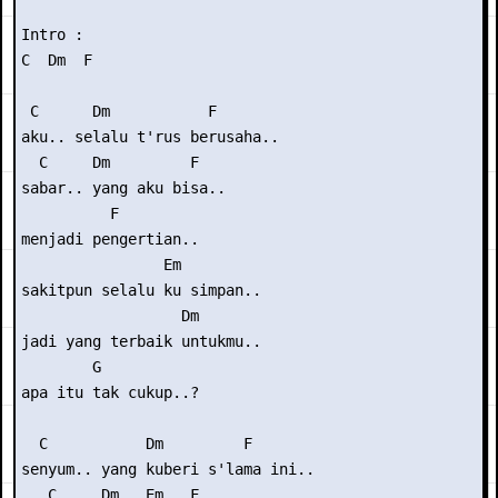
Intro :

C  Dm  F

 C      Dm           F

aku.. selalu t'rus berusaha..

  C     Dm         F

sabar.. yang aku bisa..

          F

menjadi pengertian..

                Em

sakitpun selalu ku simpan..

                  Dm

jadi yang terbaik untukmu..

        G

apa itu tak cukup..?

  C           Dm         F

senyum.. yang kuberi s'lama ini..

   C     Dm   Em   F
