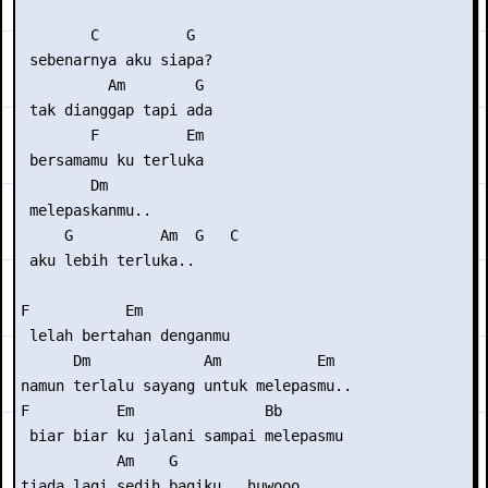
        C          G 

 sebenarnya aku siapa? 

          Am        G

 tak dianggap tapi ada

        F          Em

 bersamamu ku terluka

        Dm

 melepaskanmu..

     G          Am  G   C

 aku lebih terluka..

F           Em

 lelah bertahan denganmu

      Dm             Am           Em

namun terlalu sayang untuk melepasmu..

F          Em               Bb

 biar biar ku jalani sampai melepasmu

           Am    G

tiada lagi sedih bagiku.. huwooo..
