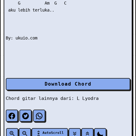
     G          Am  G   C

 aku lebih terluka..

Download Chord
Chord gitar lainnya dari:
L
Lyodra
AutoScroll