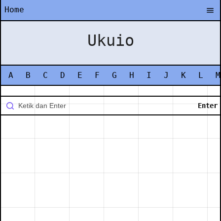
Home
Ukuio
A
B
C
D
E
F
G
H
I
J
K
L
M