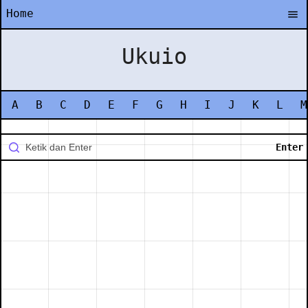
Home
Ukuio
A
B
C
D
E
F
G
H
I
J
K
L
M