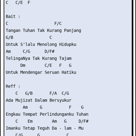
C   C/E  F

Bait :

C                   F/C

Tangan Tuhan Tak Kurang Panjang

G/B               C

Untuk S'lalu Menolong Hidupku

Am     C/G      D/F#

TelingaNya Tak Kurang Tajam

      Dm        C/E   F   G

Untuk Mendengar Seruan Hatiku

Reff :

    C   G/B       F/A  C/G

Ada Mujizat Dalam Bersyukur

       Am     G           F    G

Engkau Tempat Perlindunganku Tuhan

    C    Em        Am   G     D/F#

Imanku Tetap Teguh Da - lam - Mu

    C/G      G           C
