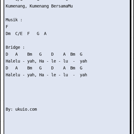
Kumenang, Kumenang BersamaMu

Musik :

F   

Dm  C/E  F   G  A

Bridge :

D   A    Bm   G    D    A  Bm  G

Halelu - yah, Ha - le - lu  -  yah

D   A    Bm   G    D    A  Bm  G

Halelu - yah, Ha - le - lu  -  yah
