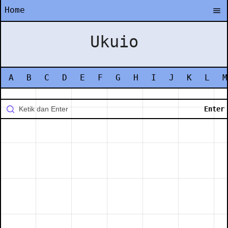
Home
Ukuio
A
B
C
D
E
F
G
H
I
J
K
L
M