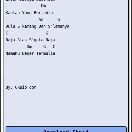
               Dm

Kaulah Yang Bertahta

              Am      G

Dulu S'karang Dan S'lamanya

C                G

Raja Atas S'gala Raja

         Dm     G   C

NamaMu Besar Termulia

Download Chord