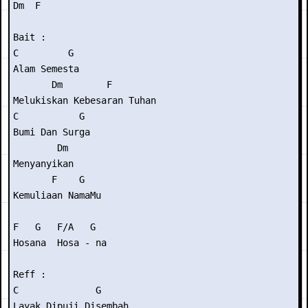
Dm  F

Bait :

C         G

Alam Semesta

       Dm        F

Melukiskan Kebesaran Tuhan

C           G

Bumi Dan Surga

        Dm

Menyanyikan

       F    G

Kemuliaan NamaMu

F   G   F/A   G

Hosana  Hosa - na

Reff :

C              G

Layak Dipuji Disembah
