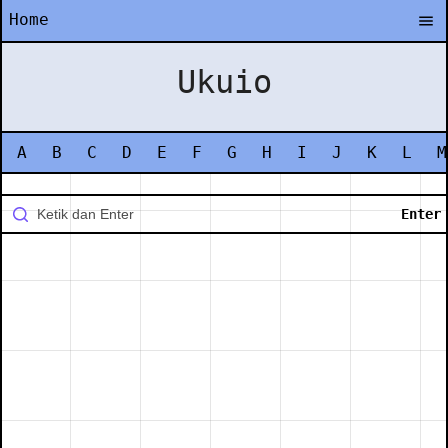
Home
Ukuio
A
B
C
D
E
F
G
H
I
J
K
L
M