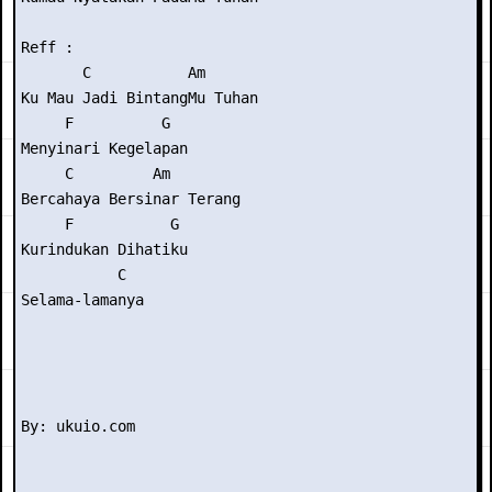
Reff :

       C           Am

Ku Mau Jadi BintangMu Tuhan

     F          G

Menyinari Kegelapan

     C         Am

Bercahaya Bersinar Terang

     F           G

Kurindukan Dihatiku

           C

Selama-lamanya
