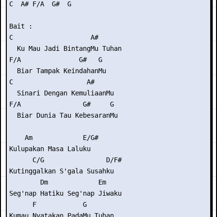
C  A# F/A  G#  G

Bait :

C                    A#

  Ku Mau Jadi BintangMu Tuhan

F/A               G#   G

  Biar Tampak KeindahanMu

C                   A#

  Sinari Dengan KemuliaanMu

F/A                G#     G

  Biar Dunia Tau KebesaranMu

    Am             E/G#

Kulupakan Masa Laluku

      C/G                D/F#

Kutinggalkan S'gala Susahku

        Dm             Em

Seg'nap Hatiku Seg'nap Jiwaku

      F            G

Kumau Nyatakan PadaMu Tuhan
