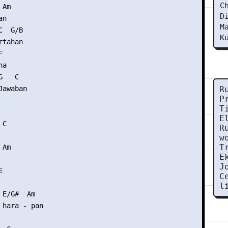
C
Am

D
n

M
  G/B

K
tahan



a

   C

awaban

R
P
T
E
C

R
w
T
Am

E
J


C
l
E/G#  Am

 hara - pan
