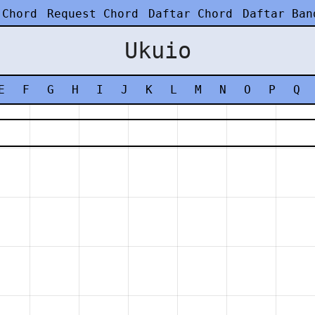
 Chord
Request Chord
Daftar Chord
Daftar Ban
Ukuio
E
F
G
H
I
J
K
L
M
N
O
P
Q