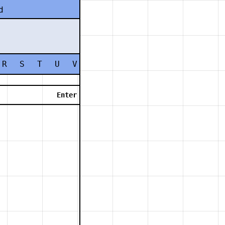
d
R
S
T
U
V
W
X
Y
Z