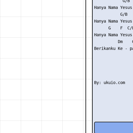
            G/B  
Hanya Nama Yesus

           G/B   
Hanya Nama Yesus

      G    F  C/E
Hanya Nama Yesus

          Dm    G
Berikanku Ke - pa