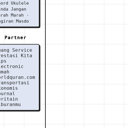
hord Ukulele
inda Jangan
arah Marah -
ugiran Masdo
Partner
uang Service
restasi Kita
ips
lectronic
umah
orldquran.com
ransportasi
konomis
ournal
eritain
iburanmu