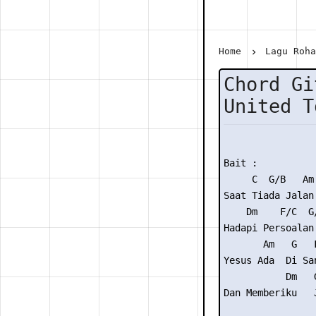
Home
Lagu Roh
Chord Gi
United T
Bait :

     C  G/B   Am

Saat Tiada Jalan

    Dm    F/C  G/
Hadapi Persoalan

       Am   G   F
Yesus Ada  Di San
           Dm   G
Dan Memberiku   J