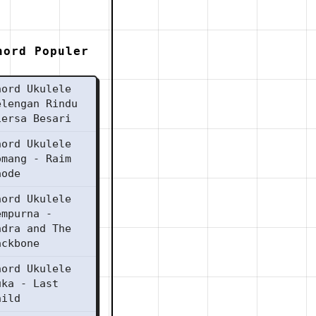
hord Populer
hord Ukulele
elengan Rindu
iersa Besari
hord Ukulele
omang - Raim
aode
hord Ukulele
empurna -
ndra and The
ackbone
hord Ukulele
uka - Last
hild