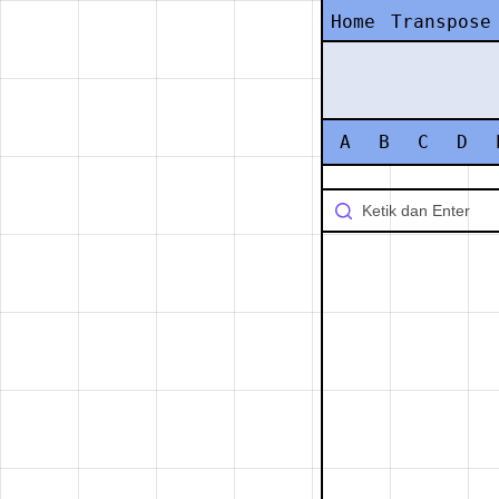
Home
Transpose
A
B
C
D