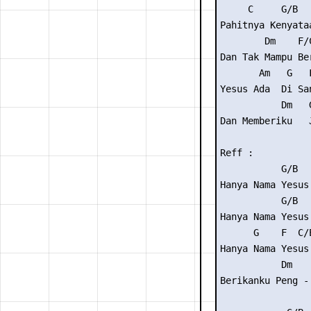
     C     G/B   
Pahitnya Kenyataa
        Dm    F/C
Dan Tak Mampu Ber
       Am   G   F
Yesus Ada  Di San
           Dm   G
Dan Memberiku   J
Reff :

           G/B   
Hanya Nama Yesus

           G/B   
Hanya Nama Yesus

      G    F  C/E
Hanya Nama Yesus

           Dm    
Berikanku Peng -