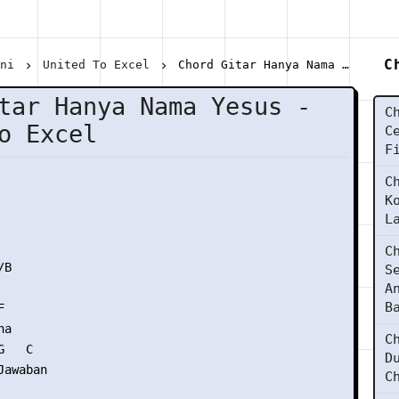
C
ani
United To Excel
Chord Gitar Hanya Nama Yesus - United To Excel
tar Hanya Nama Yesus -
C
o Excel
C
F
C
K
L
C
B

S
A
B


a

C
   C

D
awaban

C