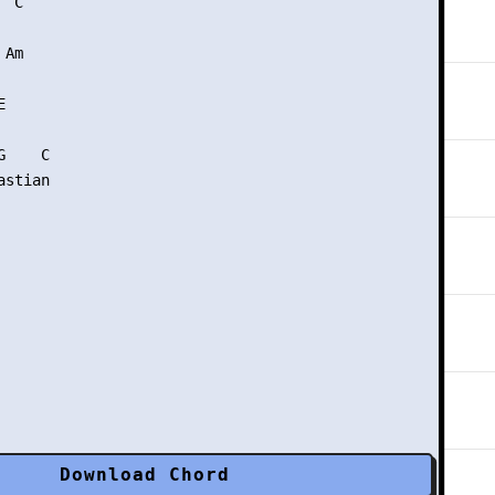
 C

Am



    C

stian

Download Chord