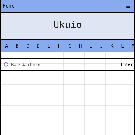
Home
Ukuio
A
B
C
D
E
F
G
H
I
J
K
L
M