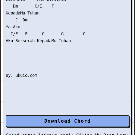
   Dm       C/E    F

KepadaMu Tuhan

    C  Dm

Ya Aku…          

  C/E   F      C       G        C

Aku Berserah KepadaMu Tuhan

Download Chord