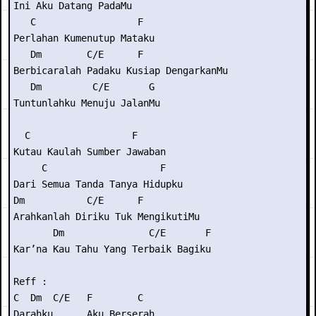
Ini Aku Datang PadaMu

   C                  F

Perlahan Kumenutup Mataku

   Dm        C/E      F

Berbicaralah Padaku Kusiap DengarkanMu

   Dm         C/E       G

Tuntunlahku Menuju JalanMu

  C                  F

Kutau Kaulah Sumber Jawaban

     C                    F

Dari Semua Tanda Tanya Hidupku

Dm           C/E      F

Arahkanlah Diriku Tuk MengikutiMu

       Dm               C/E       F

Kar’na Kau Tahu Yang Terbaik Bagiku

Reff :

C  Dm  C/E   F        C  

Darahku…     Aku Berserah 
