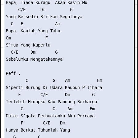
Bapa, Tiada Kuragu  Akan Kasih-Mu

     C/E      Dm          G

Yang Bersedia B’rikan Segalanya

  C   E             Am

Bapa, Kaulah Yang Tahu

Gm              F

S’mua Yang Kuperlu

  C/E     Dm        G

Sebelumku Mengatakannya

Reff :

        C          G    Am           Em

S’perti Burung Di Udara Kaupun P’lihara

     F        C/E       Dm         G

Terlebih Hidupku Kau Pandang Berharga

      C            G     Am       Em

Dalam S’gala Perbuatanku Aku Percaya

      F        C/E    Dm

Hanya Berkat Tuhanlah Yang

   G         C
