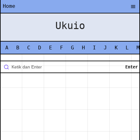
Home
Ukuio
A
B
C
D
E
F
G
H
I
J
K
L
M