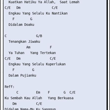
  Kuatkan Hatiku Ya Allah,  Saat Lemah

C/E   Dm                C/E

  Engkau Yang Selalu Ku Nantikan

    F        G

  Didalam Doaku

C               G/B

  Tenangkan Jiwaku

           Am          F

  Ya Tuhan   Yang Tertekan

C/E   Dm               C/E

  Engkau Yang Selalu Kuperlukan

    F         G

  Dalam Pujianku

Reff:

      C         Em    F       G  C/E

Ku Sembah Kau Allah   Yang Berkuasa

    Dm          C/E

Didalam Nama-Mu Ku Sanggup
