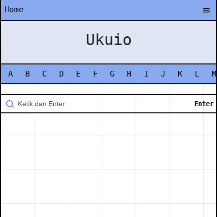
Home
Ukuio
A
B
C
D
E
F
G
H
I
J
K
L
M