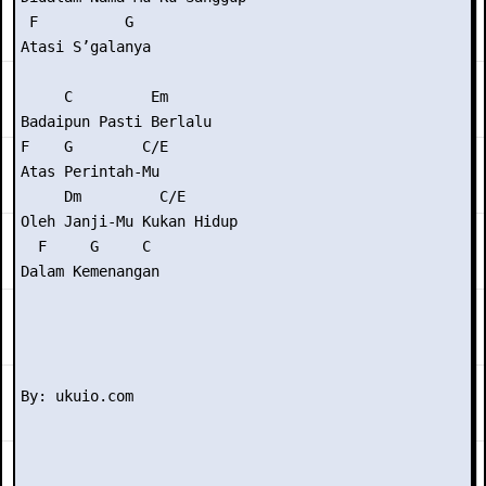
 F          G

Atasi S’galanya

     C         Em

Badaipun Pasti Berlalu

F    G        C/E

Atas Perintah-Mu

     Dm         C/E

Oleh Janji-Mu Kukan Hidup

  F     G     C

Dalam Kemenangan
