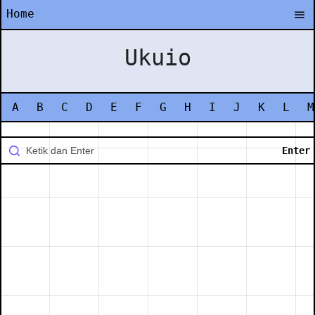
Home
Ukuio
A
B
C
D
E
F
G
H
I
J
K
L
M