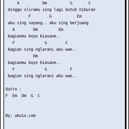
     A          Dm          G       C

 dinggo sliramu sing lagi butuh hiburan

          F        G           Em

 aku sing sayang.. aku sing berjuang

   A        Dm         Em

 bagianmu koyo biasane..

   F             G        C

 bagian sing nglarani aku wae..

            Dm

 bagianmu koyo biasane..

   F             G          F

 bagian sing nglarani aku wae..

Outro :

F  Em  Dm  G  C
