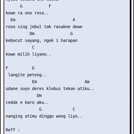
      G           F

kowe ra ono roso..

  Em                        A

roso sing jebul tak rasakne dewe

          Dm               G

kebacut sayang, ngek i harapan

           C

kowe milih liyane..

F          G

 langite peteng..

           Em                    Am

udane soyo deres klebus tekan atiku..

             Dm

cedak e karo aku..

              G             C

nanging atimu dinggo wong liyo..

Reff :
