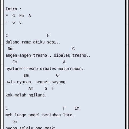
Intro :

F  G  Em  A

F  G  C

C                 F

dalane rame atiku sepi..

 Dm                          G

angen-angen tresno.. dibales tresno..

   Em                    A

nyatane tresno dibales maturnuwun..

        Dm            G

uwis nyaman, sempet sayang

          Am     G  F

kok malah ngilang..

C                        F    Em

meh lungo angel bertahan loro..

   Dm                 

nyobo selalu ono meski
