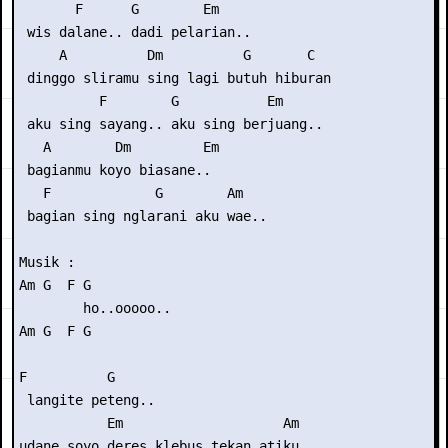
       F      G        Em

 wis dalane.. dadi pelarian..

     A          Dm          G       C

 dinggo sliramu sing lagi butuh hiburan

          F        G           Em

 aku sing sayang.. aku sing berjuang..

   A        Dm         Em

 bagianmu koyo biasane..

   F             G        Am

 bagian sing nglarani aku wae..

Musik :

Am G  F G

        ho..ooooo..

Am G  F G 

F          G

 langite peteng..

           Em                    Am

udane soyo deres klebus tekan atiku..
