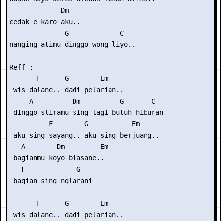
             Dm

cedak e karo aku..

              G             C

nanging atimu dinggo wong liyo..

Reff :

       F      G        Em

 wis dalane.. dadi pelarian..

     A          Dm          G       C

 dinggo sliramu sing lagi butuh hiburan

          F        G           Em

 aku sing sayang.. aku sing berjuang..

   A        Dm         Em

 bagianmu koyo biasane..

   F             G

 bagian sing nglarani

       F      G        Em

 wis dalane.. dadi pelarian..
