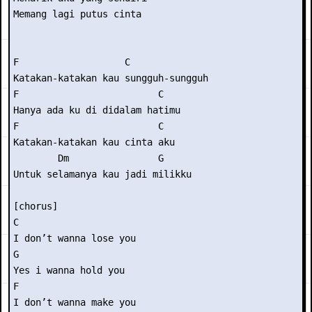
Memang lagi putus cinta 

F                   C 

Katakan-katakan kau sungguh-sungguh 

F                         C 

Hanya ada ku di didalam hatimu 

F                         C 

Katakan-katakan kau cinta aku 

        Dm                G 

Untuk selamanya kau jadi milikku 

[chorus] 

C          

I don’t wanna lose you 

G 

Yes i wanna hold you 

F 

I don’t wanna make you 
