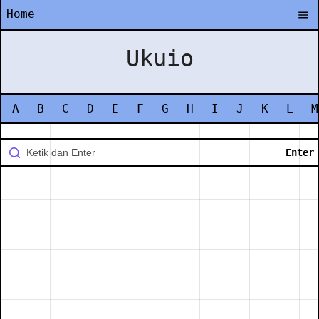
Home
Ukuio
A
B
C
D
E
F
G
H
I
J
K
L
M