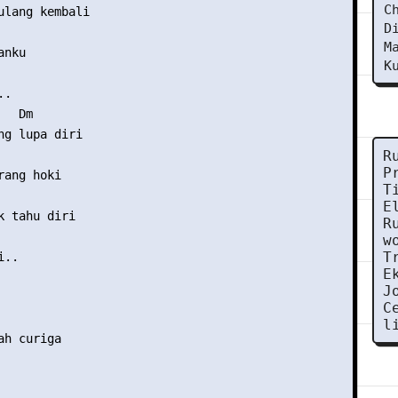
C
ulang kembali

D
M
nku

K
.

  Dm

ng lupa diri

R
P
ang hoki

T
E
k tahu diri

R
w
T
..

E
J
C
l
h curiga
