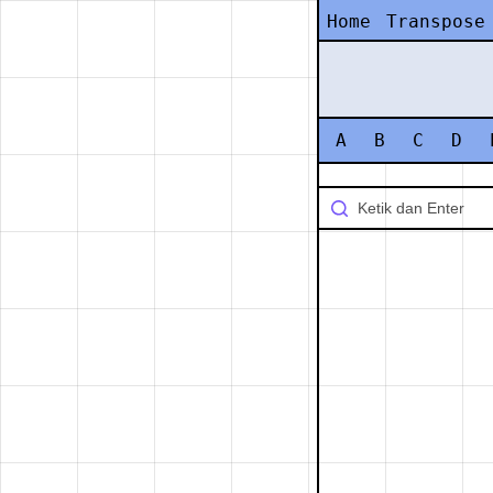
Home
Transpose
A
B
C
D