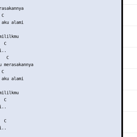
asakannya

C

aku alami

ililkmu

 C

..

  C

u merasakannya

C

aku alami

ililkmu

 C

..

 C

..
