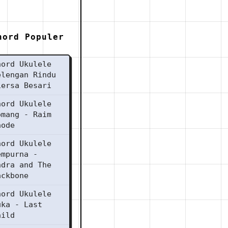
hord Populer
hord Ukulele
elengan Rindu
iersa Besari
hord Ukulele
omang - Raim
aode
hord Ukulele
empurna -
ndra and The
ackbone
hord Ukulele
uka - Last
hild