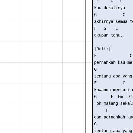
 F     G   C

kau dekatinya

G           C

akhirnya semua te
F   G    C

akupun tahu..

[Reff:]

F              C

pernahkah kau mer
G                
tentang apa yang 
F           C

kawanmu mencuri m
G      F  Em  Dm 
 oh malang sekali
     F           
dan pernahkah ka
G                
tentang apa yang 