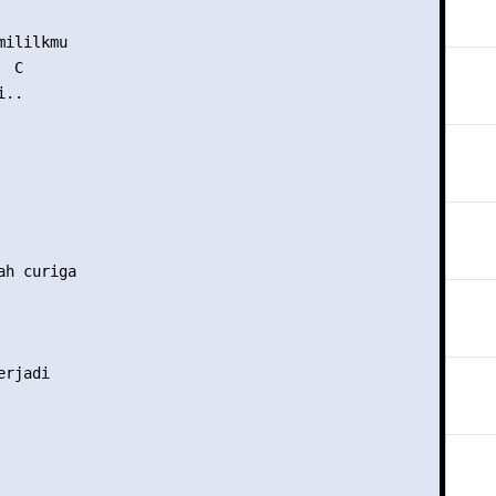
ililkmu

 C

..

h curiga

rjadi
