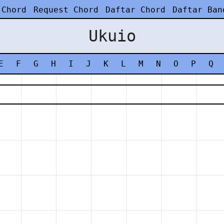
 Chord
Request Chord
Daftar Chord
Daftar Ban
Ukuio
E
F
G
H
I
J
K
L
M
N
O
P
Q