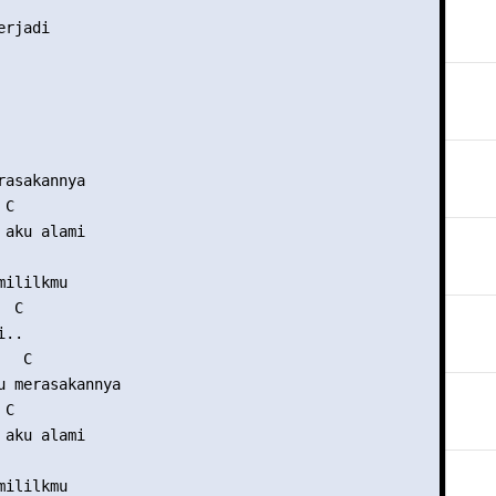
rjadi

asakannya

C

aku alami

ililkmu

 C

..

  C

u merasakannya

C

aku alami

ililkmu
