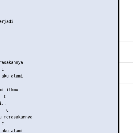
rjadi

asakannya

C

aku alami

ililkmu

 C

..

  C

u merasakannya

C

aku alami
