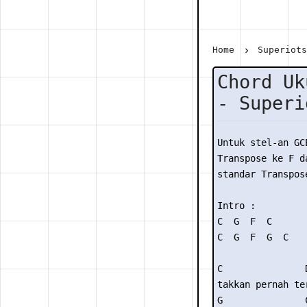
Home
Superiot
Chord Uk
- Superi
Untuk stel-an GC
Transpose ke F da
standar Transpose
Intro :

C  G  F  C

C  G  F  G  C

C               D
takkan pernah te
G               C