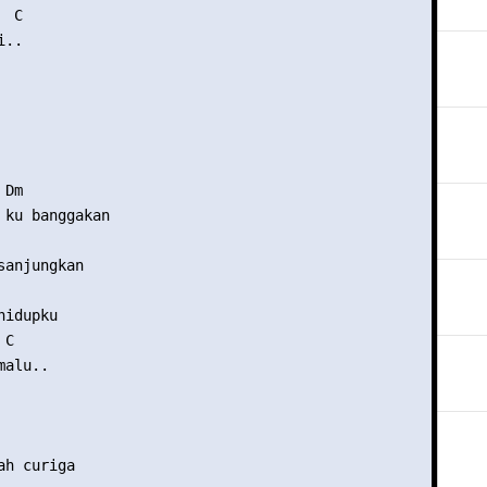
 C

..

Dm

 ku banggakan

anjungkan

idupku

C

alu..

h curiga
