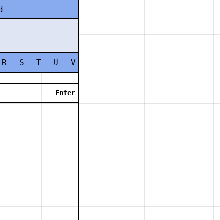
d
R
S
T
U
V
W
X
Y
Z