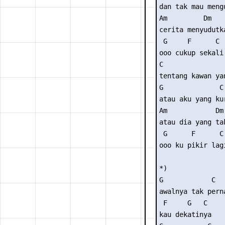
dan tak mau meng
Am         Dm

cerita menyudutka
 G     F      C

ooo cukup sekali.
C                
tentang kawan ya
G              C

atau aku yang kur
Am            Dm

atau dia yang ta
 G      F      C

ooo ku pikir lagi
*)

G            C

awalnya tak perna
 F     G   C

kau dekatinya
