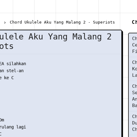
C
s
Chord Ukulele Aku Yang Malang 2 - Superiots
ulele Aku Yang Malang 2
C
ots
C
F
C
EA silahkan

K
n stel-an

L
 ke C

C
S
A
B
C
m

D
rulang lagi

C

