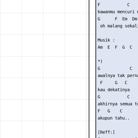
F           C

kawanmu mencuri m
G      F  Em  Dm 
 oh malang sekali
Musik :

Am  E  F  G  C

*)

G            C

awalnya tak perna
 F     G   C

kau dekatinya

G           C

akhirnya semua te
F   G    C

akupun tahu..

[Reff:]
