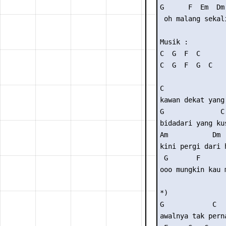
G      F  Em  Dm 
 oh malang sekali
Musik :

C  G  F  C

C  G  F  G  C

C                
kawan dekat yang
G              C

bidadari yang kus
Am           Dm

kini pergi dari h
 G       F       
ooo mungkin kau m
*)

G            C

awalnya tak perna