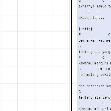
G           C

akhirnya semua te
F   G    C

akupun tahu..

[Reff:]

F              C

pernahkah kau mer
G                
tentang apa yang 
F           C

kawanmu mencuri m
G      F  Em  Dm 
 oh malang sekali
     F           
dan pernahkah ka
G                
tentang apa yang 
F           C

kawanmu mencuri m