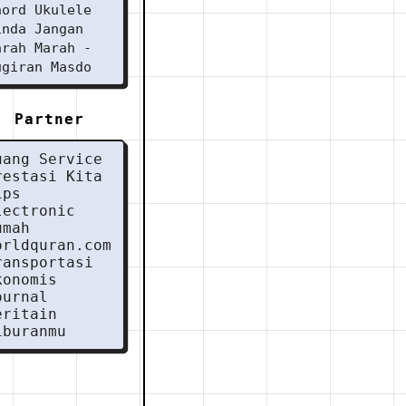
hord Ukulele
inda Jangan
arah Marah -
ugiran Masdo
Partner
uang Service
restasi Kita
ips
lectronic
umah
orldquran.com
ransportasi
konomis
ournal
eritain
iburanmu