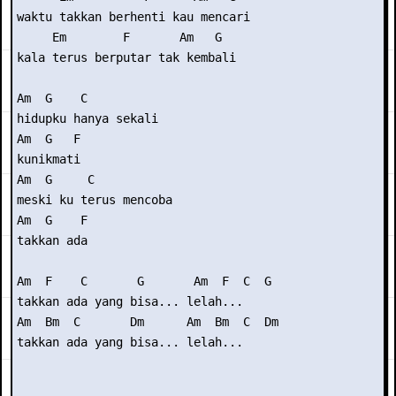
waktu takkan berhenti kau mencari 

     Em        F       Am   G 

kala terus berputar tak kembali 

Am  G    C 

hidupku hanya sekali  

Am  G   F 

kunikmati 

Am  G     C 

meski ku terus mencoba 

Am  G    F 

takkan ada 

Am  F    C       G       Am  F  C  G 

takkan ada yang bisa... lelah... 

Am  Bm  C       Dm      Am  Bm  C  Dm 

takkan ada yang bisa... lelah...
