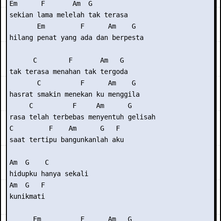
Em      F       Am  G 

sekian lama melelah tak terasa 

       Em         F      Am    G 

hilang penat yang ada dan berpesta 

      C        F       Am   G 

tak terasa menahan tak tergoda 

       C          F      Am    G 

hasrat smakin menekan ku menggila 

     C          F     Am      G 

rasa telah terbebas menyentuh gelisah 

C         F    Am      G   F 

saat tertipu bangunkanlah aku 

Am  G    C 

hidupku hanya sekali  

Am  G   F 

kunikmati 

      Em          F      Am   G 
