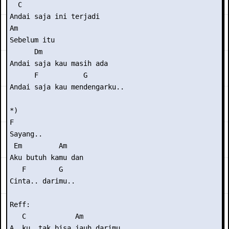
  C

Andai saja ini terjadi

Am

Sebelum itu

      Dm

Andai saja kau masih ada

      F           G

Andai saja kau mendengarku..

*)

F

Sayang..

 Em         Am

Aku butuh kamu dan

   F        G

Cinta.. darimu..

Reff:

   C            Am

A..ku, tak bisa jauh darimu
