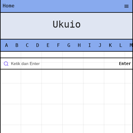
Home
Ukuio
A
B
C
D
E
F
G
H
I
J
K
L
M