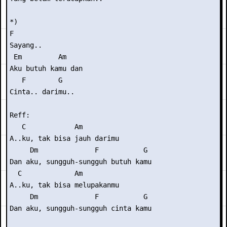
*)

F

Sayang..

 Em         Am

Aku butuh kamu dan

   F        G

Cinta.. darimu..

Reff:

   C            Am

A..ku, tak bisa jauh darimu

     Dm              F           G

Dan aku, sungguh-sungguh butuh kamu

  C             Am

A..ku, tak bisa melupakanmu

     Dm              F           G

Dan aku, sungguh-sungguh cinta kamu
