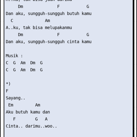
     Dm              F           G

Dan aku, sungguh-sungguh butuh kamu

  C             Am

A..ku, tak bisa melupakanmu

     Dm              F           G

Dan aku, sungguh-sungguh cinta kamu

Musik : 

C  G  Am  Dm  G

C  G  Am  Dm  G

*)

F

Sayang..

 Em         Am

Aku butuh kamu dan

   F        G   A

Cinta.. darimu..woo..
