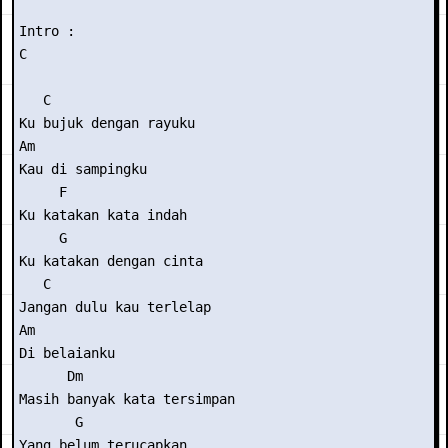
Intro : 

C

   C

Ku bujuk dengan rayuku

Am

Kau di sampingku

     F

Ku katakan kata indah

     G

Ku katakan dengan cinta

   C

Jangan dulu kau terlelap

Am

Di belaianku

      Dm

Masih banyak kata tersimpan

       G

Yang belum terucapkan..
