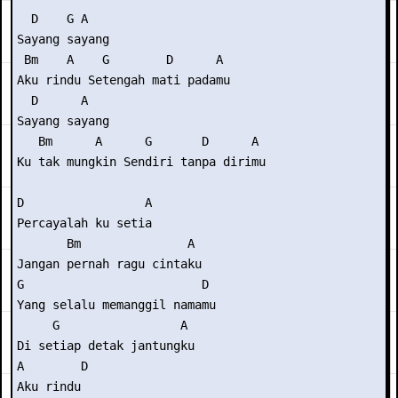
  D    G A   

Sayang sayang

 Bm    A    G        D      A

Aku rindu Setengah mati padamu

  D      A   

Sayang sayang

   Bm      A      G       D      A

Ku tak mungkin Sendiri tanpa dirimu

D                 A 

Percayalah ku setia 

       Bm               A

Jangan pernah ragu cintaku

G                         D 

Yang selalu memanggil namamu

     G                 A

Di setiap detak jantungku

A        D

Aku rindu
