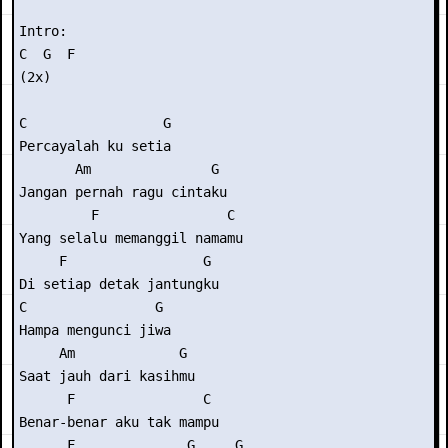
Intro:

C  G  F 

(2x)

C                 G 

Percayalah ku setia 

       Am               G

Jangan pernah ragu cintaku

         F                C 

Yang selalu memanggil namamu

     F                 G

Di setiap detak jantungku

C                G 

Hampa mengunci jiwa

     Am             G

Saat jauh dari kasihmu

      F                C 

Benar-benar aku tak mampu

      F              G     G
