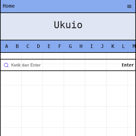
Home
Ukuio
A
B
C
D
E
F
G
H
I
J
K
L
M