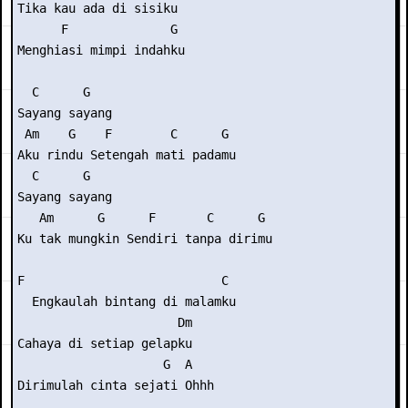
Tika kau ada di sisiku 

      F              G

Menghiasi mimpi indahku

  C      G   

Sayang sayang

 Am    G    F        C      G

Aku rindu Setengah mati padamu

  C      G    

Sayang sayang

   Am      G      F       C      G

Ku tak mungkin Sendiri tanpa dirimu

F                           C 

  Engkaulah bintang di malamku

                      Dm

Cahaya di setiap gelapku

                    G  A

Dirimulah cinta sejati Ohhh
