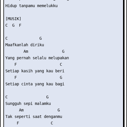
Hidup tanpamu memelukku

[MUSIK]

C  G  F

C              G 

Maafkanlah diriku

        Am               G

Yang pernah selalu melupakan

    F                   C 

Setiap kasih yang kau beri

    F                   G

Setiap cinta yang kau bagi

C                 G 

Sungguh sepi malamku

      Am               G

Tak seperti saat denganmu

     F              C 
