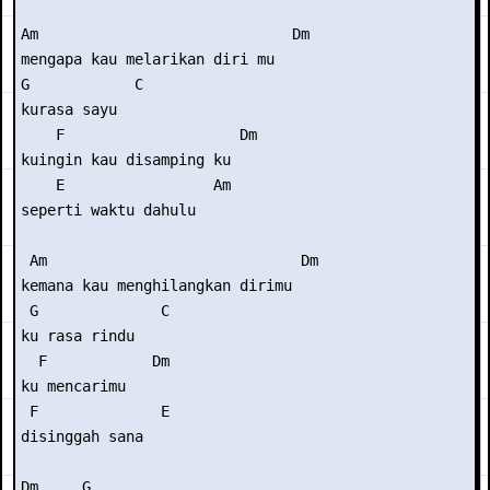
Am                             Dm

mengapa kau melarikan diri mu

G            C

kurasa sayu

    F                    Dm

kuingin kau disamping ku

    E                 Am

seperti waktu dahulu

 Am                             Dm

kemana kau menghilangkan dirimu

 G              C

ku rasa rindu

  F            Dm

ku mencarimu

 F              E

disinggah sana

Dm     G
