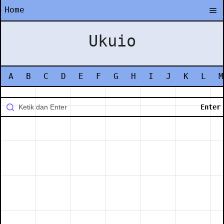
Home
Ukuio
A
B
C
D
E
F
G
H
I
J
K
L
M