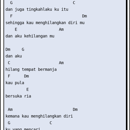
  G                          C

dan juga tingkahlaku ku itu

  F                              Dm

sehingga kau menghilangkan diri mu

    E                  Am

dan aku kehilangan mu

Dm     G

dan aku

 C                     Am

hilang tempat bermanja

 F      Dm

kau pula

         E

bersuka ria

 Am                          Dm

kemana kau menghilangkan diri

 G                 C

ku yang mencari
