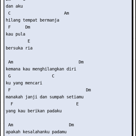
dan aku

 C                      Am

hilang tempat bermanja

 F      Dm

kau pula

         E

bersuka ria

 Am                           Dm

kemana kau menghilangkan diri

 G                 C

ku yang mencari

 F                               Dm

manakah janji dan sumpah setiamu

  F                          E

yang kau berikan padaku

 Am                       Dm

apakah kesalahanku padamu
