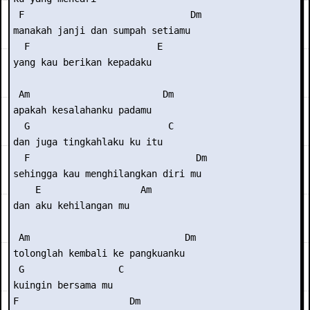
 F                              Dm

manakah janji dan sumpah setiamu

  F                       E

yang kau berikan kepadaku

 Am                        Dm

apakah kesalahanku padamu

  G                         C

dan juga tingkahlaku ku itu

  F                              Dm

sehingga kau menghilangkan diri mu

    E                  Am

dan aku kehilangan mu

 Am                            Dm

tolonglah kembali ke pangkuanku

 G                 C

kuingin bersama mu

F                    Dm
