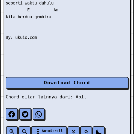
seperti waktu dahulu

         E          Am

kita berdua gembira 

Download Chord
Chord gitar lainnya dari:
Apit
AutoScroll