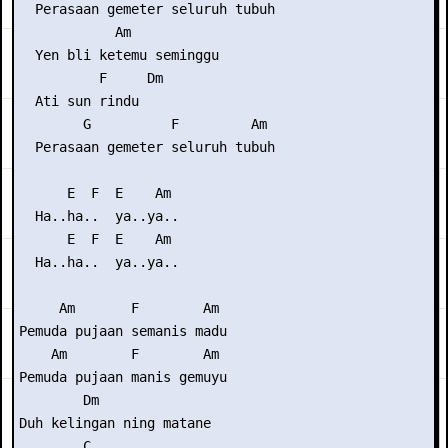
  Perasaan gemeter seluruh tubuh

            Am

  Yen bli ketemu seminggu

          F     Dm

  Ati sun rindu

        G          F         Am

  Perasaan gemeter seluruh tubuh

      E  F  E    Am

  Ha..ha..  ya..ya..

      E  F  E    Am

  Ha..ha..  ya..ya..

     Am       F        Am

Pemuda pujaan semanis madu

    Am        F        Am

Pemuda pujaan manis gemuyu

        Dm        

Duh kelingan ning matane

        C
