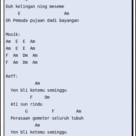
Duh kelingan ning meseme

     E                  Am

Oh Pemuda pujaan dadi bayangan

Musik: 

Am  E  E  Am

Am  E  E  Am

F  Am  Dm  Am

F  Am  Dm  Am

Reff:

            Am

  Yen bli ketemu seminggu

          F     Dm

  Ati sun rindu

        G          F         Am

  Perasaan gemeter seluruh tubuh

            Am

  Yen bli ketemu seminggu
