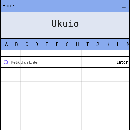
Home
Ukuio
A
B
C
D
E
F
G
H
I
J
K
L
M