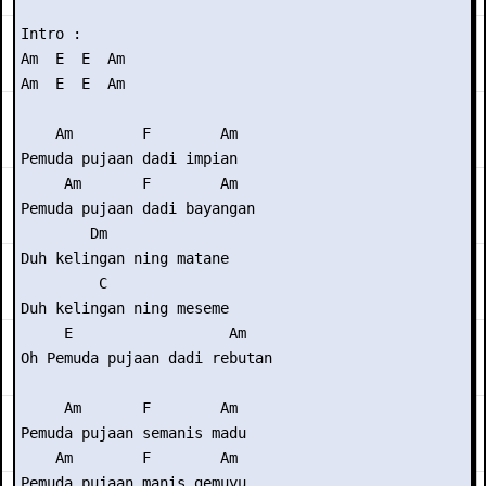
Intro : 

Am  E  E  Am

Am  E  E  Am

    Am        F        Am

Pemuda pujaan dadi impian

     Am       F        Am

Pemuda pujaan dadi bayangan

        Dm        

Duh kelingan ning matane

         C

Duh kelingan ning meseme

     E                  Am

Oh Pemuda pujaan dadi rebutan

     Am       F        Am

Pemuda pujaan semanis madu

    Am        F        Am

Pemuda pujaan manis gemuyu
