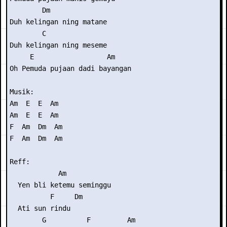
        Dm        

Duh kelingan ning matane

        C

Duh kelingan ning meseme

     E                  Am

Oh Pemuda pujaan dadi bayangan

Musik: 

Am  E  E  Am

Am  E  E  Am

F  Am  Dm  Am

F  Am  Dm  Am

Reff:

            Am

  Yen bli ketemu seminggu

          F     Dm

  Ati sun rindu

        G          F         Am
