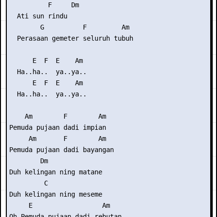
          F     Dm

  Ati sun rindu

        G          F         Am

  Perasaan gemeter seluruh tubuh

      E  F  E    Am

  Ha..ha..  ya..ya..

      E  F  E    Am

  Ha..ha..  ya..ya..

    Am        F        Am

Pemuda pujaan dadi impian

     Am       F        Am

Pemuda pujaan dadi bayangan

        Dm        

Duh kelingan ning matane

         C

Duh kelingan ning meseme

     E                  Am

Oh Pemuda pujaan dadi rebutan..
