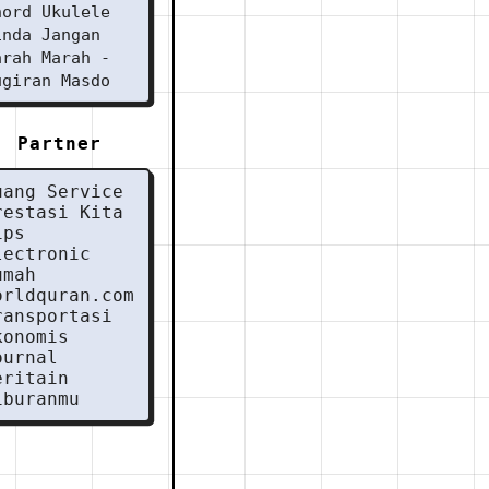
hord Ukulele
inda Jangan
arah Marah -
ugiran Masdo
Partner
uang Service
restasi Kita
ips
lectronic
umah
orldquran.com
ransportasi
konomis
ournal
eritain
iburanmu