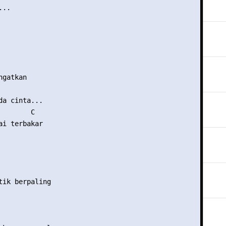
..

gatkan

da cinta...

       C

ai terbakar

tik berpaling
