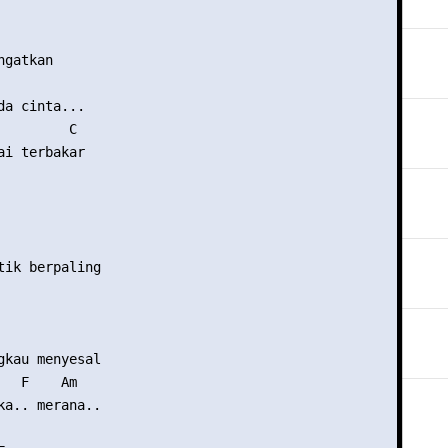
gatkan

da cinta...

        C

ai terbakar

tik berpaling

gkau menyesal

  F    Am

ka.. merana..
