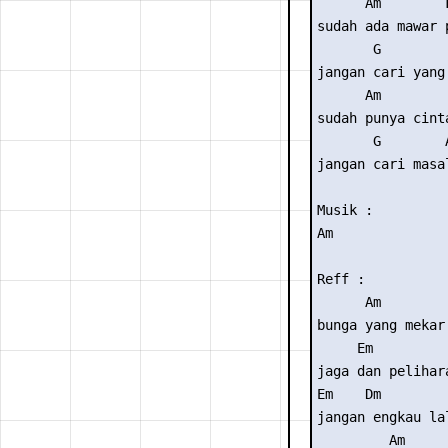
      Am        F
sudah ada mawar p
       G         
jangan cari yang 
      Am         
sudah punya cinta
       G        A
jangan cari masal
Musik : 

Am

Reff :

      Am

bunga yang mekar 
     Em       

jaga dan pelihara
Em    Dm         
jangan engkau la
         Am  
