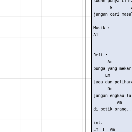
sudah punya cinta
       G        A
jangan cari masal
Musik : 

Am  

Reff :

      Am

bunga yang mekar 
     Em       

jaga dan pelihara
      Dm         
jangan engkau la
          Am  

di petik orang...
int. 

Em  F  Am
