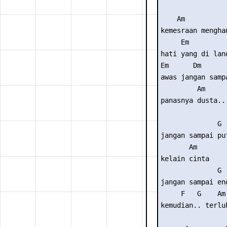
    Am

kemesraan menghan
     Em

hati yang di lan
Em      Dm       
awas jangan samp
         Am

panasnya dusta..

              G

jangan sampai pu
       Am

kelain cinta

              G

jangan sampai en
     F   G    Am 
kemudian.. terlu