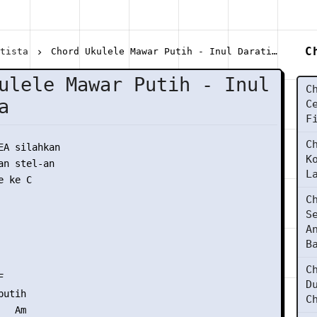
C
atista
Chord Ukulele Mawar Putih - Inul Daratista
ulele Mawar Putih - Inul
C
a
C
F
C
EA silahkan

K
n stel-an

L
 ke C

C
S


A
B
C


D
utih

C
  Am
