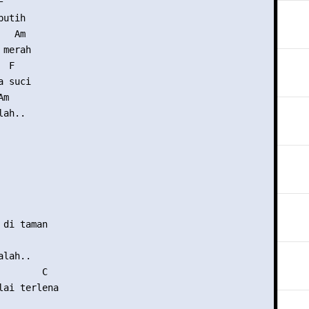


utih

  Am

merah

 F

 suci

m

ah..

di taman

lah..

       C

lai terlena
