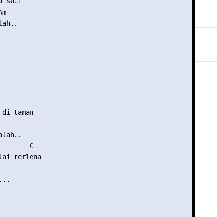
 suci

m

ah..

di taman

lah..

       C

lai terlena

..
