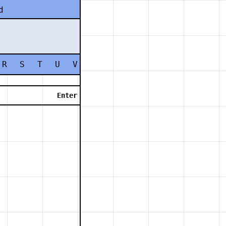
d
R
S
T
U
V
W
X
Y
Z