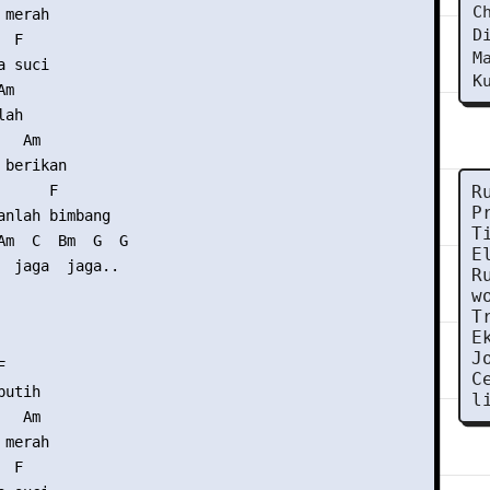
C
merah

D
 F

M
 suci

K
m

ah

  Am

berikan

     F

R
P
anlah bimbang

T
Am  C  Bm  G  G

E
  jaga  jaga..

R
w
T
E
J


C
utih

l
  Am

merah

 F
