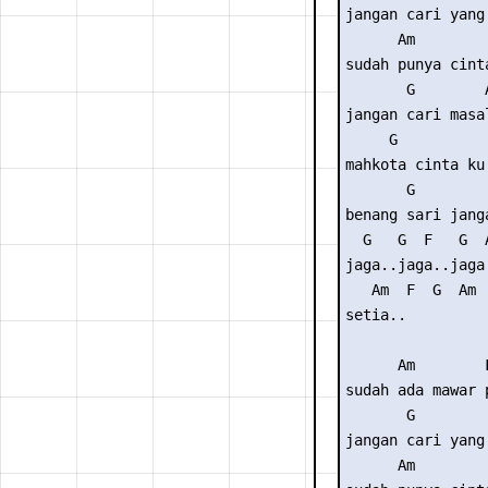
jangan cari yang 
      Am         
sudah punya cinta
       G        A
jangan cari masal
     G           
mahkota cinta ku 
       G         
benang sari jang
  G   G  F   G  
jaga..jaga..jaga
   Am  F  G  Am

setia..

      Am        F
sudah ada mawar p
       G         
jangan cari yang 
      Am         