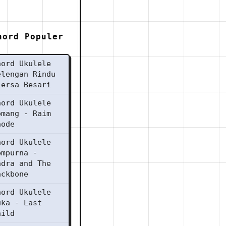
hord Populer
hord Ukulele
elengan Rindu
iersa Besari
hord Ukulele
omang - Raim
aode
hord Ukulele
empurna -
ndra and The
ackbone
hord Ukulele
uka - Last
hild