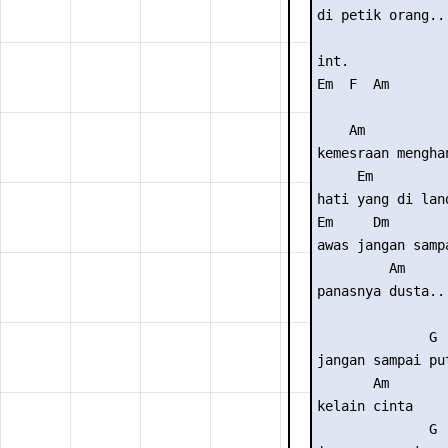
di petik orang...
int. 

Em  F  Am

    Am

kemesraan menghan
     Em

hati yang di lan
Em     Dm        
awas jangan samp
         Am

panasnya dusta..

              G

jangan sampai pu
       Am

kelain cinta

              G
