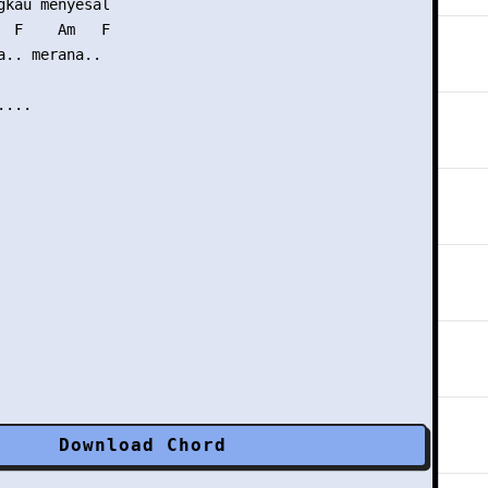
gkau menyesal

  F    Am   F

a.. merana..

...

Download Chord