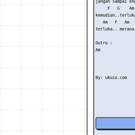
jangan sampai en
     F   G    Am
kemudian..terluk
   Am   F   Am

terluka.. merana.
Outro : 

Am
