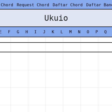
 Chord
Request Chord
Daftar Chord
Daftar Ban
Ukuio
E
F
G
H
I
J
K
L
M
N
O
P
Q