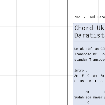
Home
Inul Dar
Chord Uk
Daratist
Untuk stel-an GC
Transpose ke F da
standar Transpose
Intro : 

Am  F  G  Am  Bm 
C  Dm  Em  F  G

      Am        F
Sudah ada mawar p
       G         