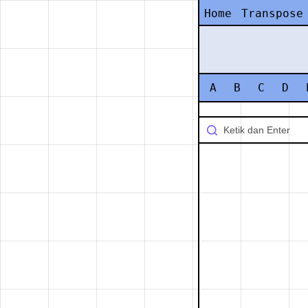
Home
Transpose
A
B
C
D