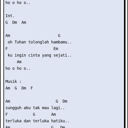
ho o ho o..

Int. 

G  Dm  Am

Am                     G

 oh Tuhan tolonglah hambamu..

F                    Em

 ku ingin cinta yang sejati..

     Am

ho o ho o..

Musik : 

Am  G  Dm  F

Am                    G  Dm

sungguh aku tak mau lagi..

F           G       Am

terluka dan terluka hatiku..

Am                  G   Dm
