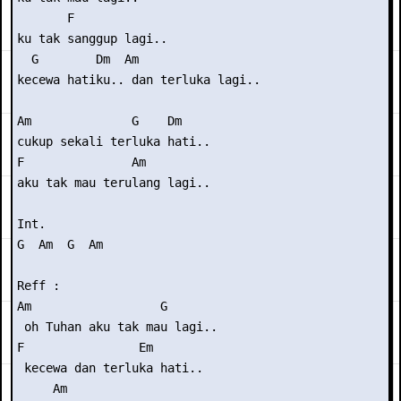
       F

ku tak sanggup lagi..

  G        Dm  Am

kecewa hatiku.. dan terluka lagi..

Am              G    Dm

cukup sekali terluka hati..

F               Am

aku tak mau terulang lagi..

Int. 

G  Am  G  Am

Reff : 

Am                  G

 oh Tuhan aku tak mau lagi..

F                Em

 kecewa dan terluka hati..

     Am
