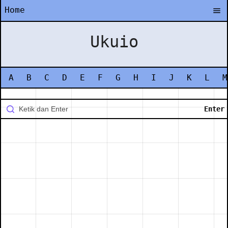
Home
Ukuio
A
B
C
D
E
F
G
H
I
J
K
L
M