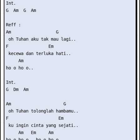
Int. 

G  Am  G  Am

Reff :

Am                  G

 oh Tuhan aku tak mau lagi..

F                Em

 kecewa dan terluka hati..

     Am

ho o ho o..

Int. 

G  Dm  Am

Am                     G

 oh Tuhan tolonglah hambamu..

F                    Em

 ku ingin cinta yang sejati..

     Am   Em     Am

ho o ho o.. ho o ho o..
