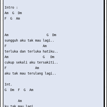
Intro : 

Am  G  Dm

F  G  Am

Am                    G  Dm

sungguh aku tak mau lagi..

F                   Am

terluka dan terluka hatiku..

Am                  G   Dm

cukup sekali aku tersakiti..

F               Am

aku tak mau terulang lagi..

Int. 

G  Dm  F  G  Am

       Am

ku tak mau lagi..
