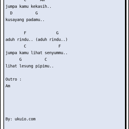
jumpa kamu kekasih..

  D          G

kusayang padamu..

        F             G

aduh rindu.. (aduh rindu..)

        C              F

jumpa kamu lihat senyummu..

      G          C

lihat lesung pipimu..

Outro : 

Am
