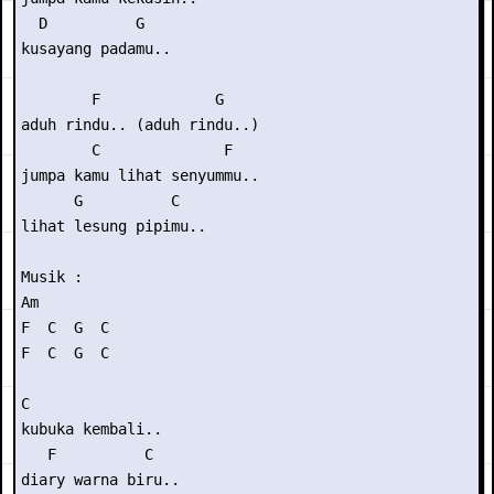
  D          G

kusayang padamu..

        F             G 

aduh rindu.. (aduh rindu..)

        C              F

jumpa kamu lihat senyummu..

      G          C

lihat lesung pipimu..

Musik : 

Am

F  C  G  C

F  C  G  C

C

kubuka kembali..

   F          C

diary warna biru..
