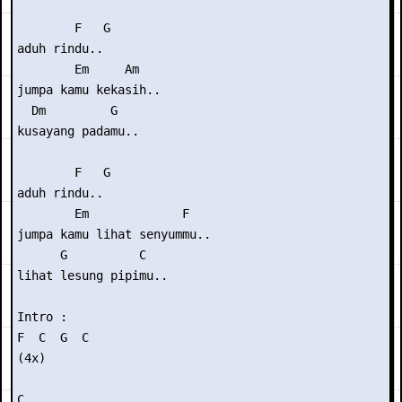
        F   G

aduh rindu..

        Em     Am

jumpa kamu kekasih..

  Dm         G

kusayang padamu..

        F   G

aduh rindu..

        Em             F

jumpa kamu lihat senyummu..

      G          C

lihat lesung pipimu..

Intro : 

F  C  G  C 

(4x)

C
