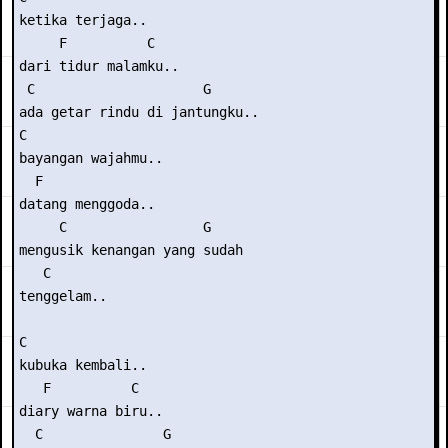
ketika terjaga..

     F          C

dari tidur malamku..

 C                     G

ada getar rindu di jantungku..

C

bayangan wajahmu..

  F

datang menggoda..

     C                 G

mengusik kenangan yang sudah 

   C

tenggelam..

C

kubuka kembali..

   F          C

diary warna biru..

  C               G
