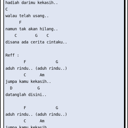
hadiah darimu kekasih..

C

walau telah usang..

      F

namun tak akan hilang..

    C        G    C

disana ada cerita cintaku..

Reff :

        F             G

aduh rindu.. (aduh rindu..)

        C      Am

jumpa kamu kekasih..

  D           G

datanglah disini..

        F             G

aduh rindu.. (aduh rindu..)

        C      Am

jumpa kamu kekasih..
