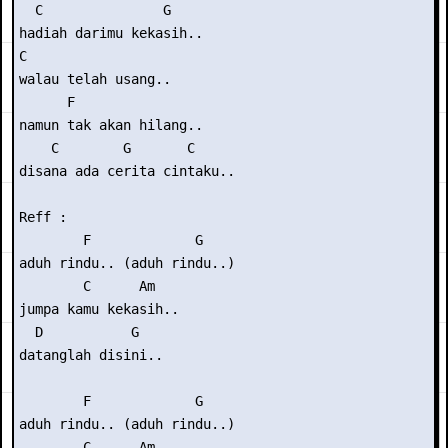
  C               G

hadiah darimu kekasih..

C

walau telah usang..

      F

namun tak akan hilang..

    C        G       C

disana ada cerita cintaku..

Reff :

        F             G

aduh rindu.. (aduh rindu..)

        C      Am

jumpa kamu kekasih..

  D           G

datanglah disini..

        F             G

aduh rindu.. (aduh rindu..)

        C      Am
