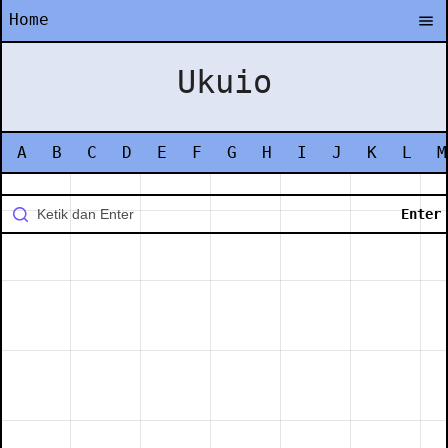
Home
Ukuio
A
B
C
D
E
F
G
H
I
J
K
L
M