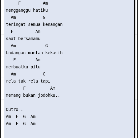
     F         Am

mengganggu hatiku

  Am           G

teringat semua kenangan

  F         Am

saat bersamamu

  Am            G

Undangan mantan kekasih

   F        Am

membuatku pilu

  Am           G

rela tak rela tapi

       F          Am

memang bukan jodohku..

Outro : 

Am  F  G  Am

Am  F  G  Am
