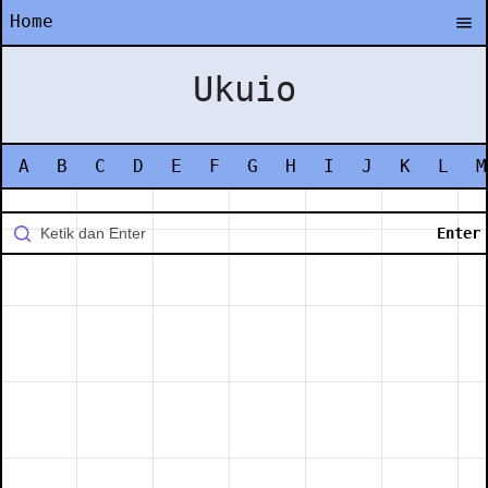
Home
Ukuio
A
B
C
D
E
F
G
H
I
J
K
L
M