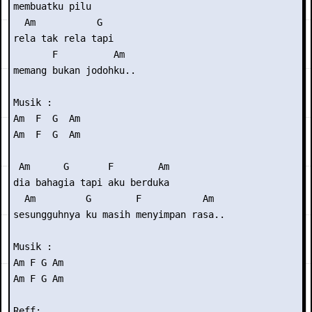
membuatku pilu

  Am           G

rela tak rela tapi

       F          Am

memang bukan jodohku..

Musik : 

Am  F  G  Am

Am  F  G  Am

 Am      G       F        Am

dia bahagia tapi aku berduka

  Am         G        F           Am

sesungguhnya ku masih menyimpan rasa..

Musik : 

Am F G Am

Am F G Am

Reff:
