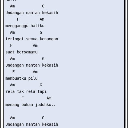
  Am            G

Undangan mantan kekasih

     F         Am

mengganggu hatiku

  Am           G

teringat semua kenangan

  F         Am

saat bersamamu

  Am            G

Undangan mantan kekasih

   F        Am

membuatku pilu

  Am           G

rela tak rela tapi

       F          Am

memang bukan jodohku..

  Am            G

Undangan mantan kekasih
