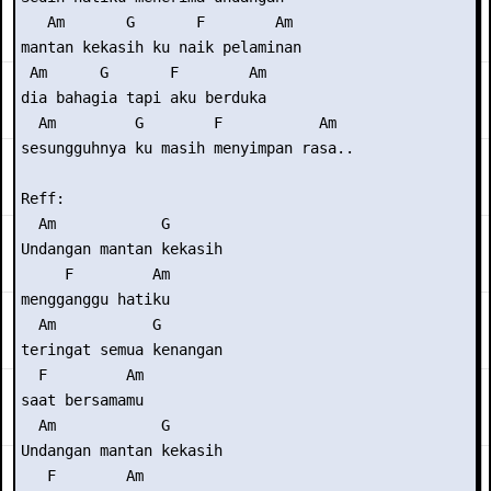
   Am       G       F        Am

mantan kekasih ku naik pelaminan

 Am      G       F        Am

dia bahagia tapi aku berduka

  Am         G        F           Am

sesungguhnya ku masih menyimpan rasa..

Reff:

  Am            G

Undangan mantan kekasih

     F         Am

mengganggu hatiku

  Am           G

teringat semua kenangan

  F         Am

saat bersamamu

  Am            G

Undangan mantan kekasih

   F        Am
