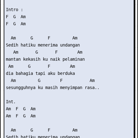
Intro : 

F  G  Am

F  G  Am

  Am      G      F         Am

Sedih hatiku menerima undangan

   Am       G       F        Am

mantan kekasih ku naik pelaminan

 Am      G       F        Am

dia bahagia tapi aku berduka

  Am         G        F           Am

sesungguhnya ku masih menyimpan rasa..

Int. 

Am  F  G  Am

Am  F  G  Am

  Am      G      F         Am

Sedih hatiku menerima undangan
