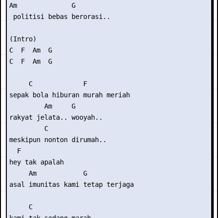
Am              G

 politisi bebas berorasi..

(Intro)

C  F  Am  G

C  F  Am  G

     C             F

sepak bola hiburan murah meriah

         Am     G

rakyat jelata.. wooyah..

         C

meskipun nonton dirumah..

  F

hey tak apalah

     Am            G

asal imunitas kami tetap terjaga

     C
