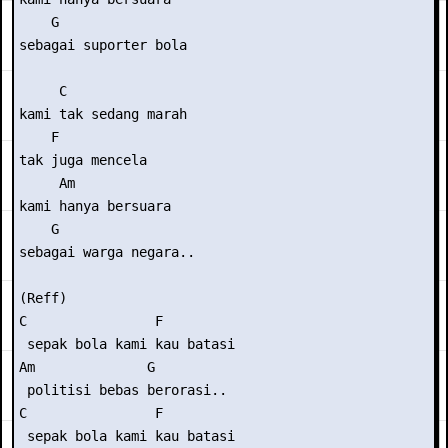
    G

sebagai suporter bola

     C

kami tak sedang marah

    F

tak juga mencela

     Am

kami hanya bersuara

    G

sebagai warga negara..

(Reff)

C                F

 sepak bola kami kau batasi

Am              G

 politisi bebas berorasi..

C                F

 sepak bola kami kau batasi
