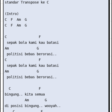
standar Transpose ke C

(Intro)

C  F  Am  G

C  F  Am  G

C                F

 sepak bola kami kau batasi

Am              G

 politisi bebas berorasi..

C                F

 sepak bola kami kau batasi

Am              G

 politisi bebas berorasi..

  C              F

bingung.. kita semua

          Am        G

di posisi bingung.. wooyah..

    C             F
