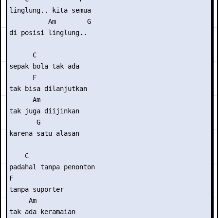
linglung.. kita semua

          Am        G

di posisi linglung..

      C

sepak bola tak ada

      F

tak bisa dilanjutkan

      Am

tak juga diijinkan

       G

karena satu alasan

    C

padahal tanpa penonton

F

tanpa suporter

     Am

tak ada keramaian
