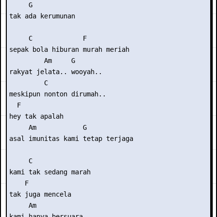
     G

tak ada kerumunan

     C             F

sepak bola hiburan murah meriah

         Am     G

rakyat jelata.. wooyah..

         C

meskipun nonton dirumah..

  F

hey tak apalah

     Am            G

asal imunitas kami tetap terjaga

     C

kami tak sedang marah

    F

tak juga mencela

     Am

kami hanya bersuara
