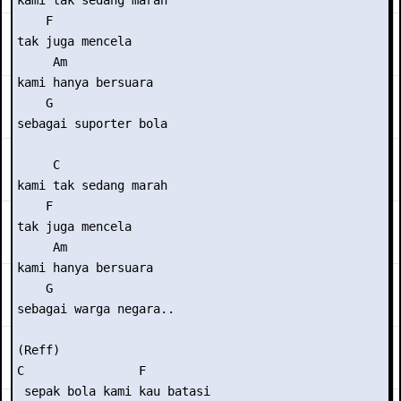
kami tak sedang marah

    F

tak juga mencela

     Am

kami hanya bersuara

    G

sebagai suporter bola

     C

kami tak sedang marah

    F

tak juga mencela

     Am

kami hanya bersuara

    G

sebagai warga negara..

(Reff)

C                F

 sepak bola kami kau batasi
