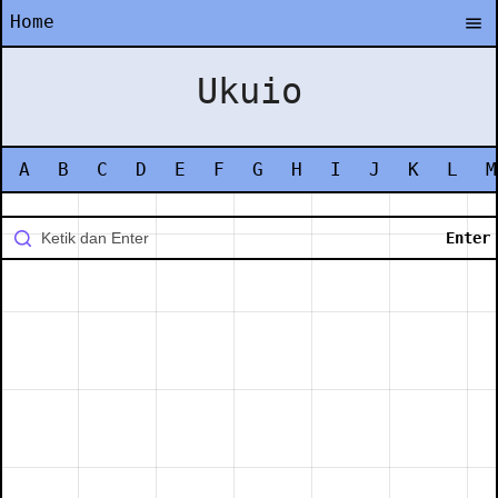
Home
Ukuio
A
B
C
D
E
F
G
H
I
J
K
L
M