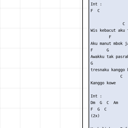
Int :

F  C

              C

Wis kebacut aku 
        F

Aku manut mbok j
F      G

Awakku tak pasrah
G

tresnaku kanggo k
             C

Kanggo kowe

Int :

Dm  G  C  Am 

F  G  C 

(2x)
