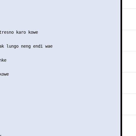
tresno karo kowe

ak lungo neng endi wae

ke

owe
