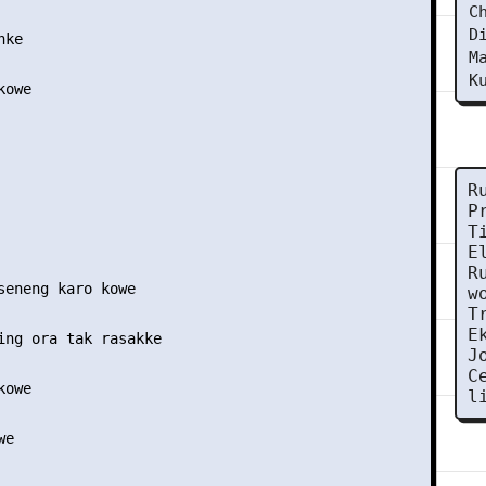
C
D
ke

M
K
owe

R
P
T
E
R
seneng karo kowe

w
T
E
ing ora tak rasakke

J
C
owe

l
e
