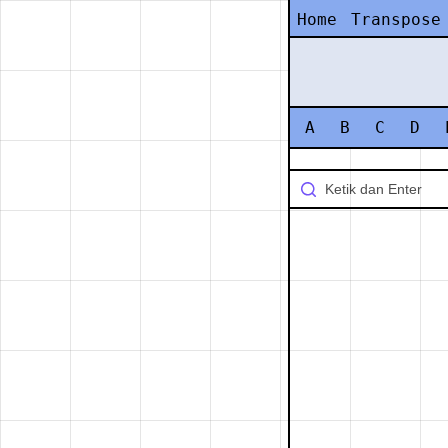
Home
Transpose
A
B
C
D