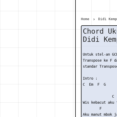
Home
Didi Kem
Chord Uk
Didi Kem
Untuk stel-an GC
Transpose ke F da
standar Transpose
Intro :

C  Em  F  G

              C

Wis kebacut aku 
        F

Aku manut mbok j