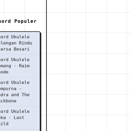
hord Populer
hord Ukulele
elengan Rindu
iersa Besari
hord Ukulele
omang - Raim
aode
hord Ukulele
empurna -
ndra and The
ackbone
hord Ukulele
uka - Last
hild