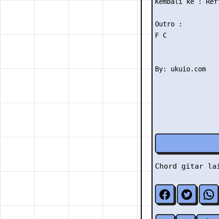
Kembali ke : Reff
Outro :

F C

Chord gitar l