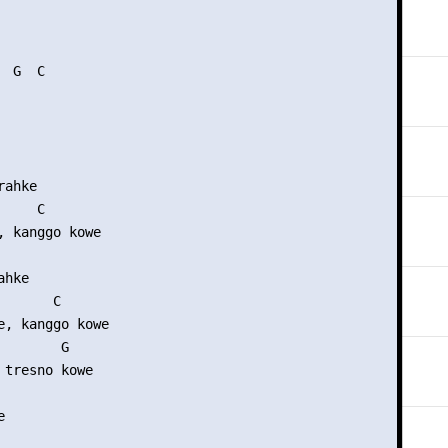
 G  C 

ahke

     C     

, kanggo kowe

hke

      C

e, kanggo kowe

       G

 tresno kowe


