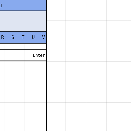
d
R
S
T
U
V
W
X
Y
Z