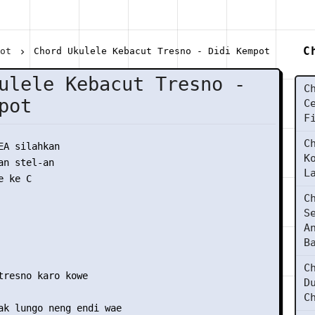
C
pot
Chord Ukulele Kebacut Tresno - Didi Kempot
ulele Kebacut Tresno -
C
pot
C
F
C
EA silahkan

K
n stel-an

L
 ke C

C
S
A
B
C
tresno karo kowe

D
C
ak lungo neng endi wae
