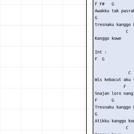
F F#   G

Awakku tak pasrah
G

tresnaku kanggo k
             C

Kanggo kowe

Int :

F  G

              C

Wis kebacut aku 
            F

Snajan loro nang
F      G

Tresnaku kanggo k
G

Atikku kanggo kow
             C
