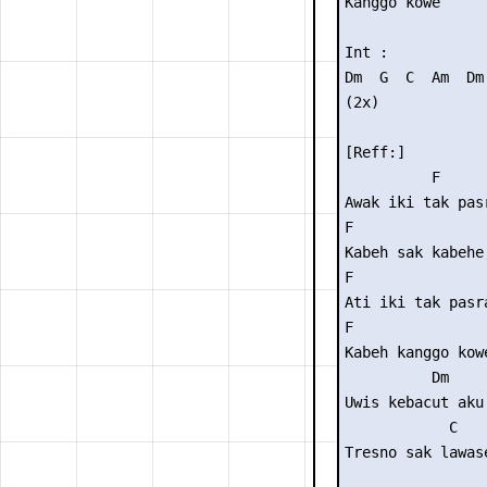
Kanggo kowe

Int :

Dm  G  C  Am  Dm 
(2x)

[Reff:]

          F

Awak iki tak pasr
F               
Kabeh sak kabehe
F

Ati iki tak pasra
F                
Kabeh kanggo kow
          Dm     
Uwis kebacut aku
            C   

Tresno sak lawase