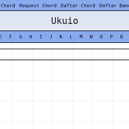
 Chord
Request Chord
Daftar Chord
Daftar Ban
Ukuio
E
F
G
H
I
J
K
L
M
N
O
P
Q