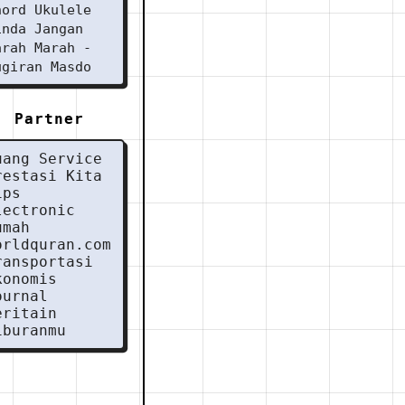
hord Ukulele
inda Jangan
arah Marah -
ugiran Masdo
Partner
uang Service
restasi Kita
ips
lectronic
umah
orldquran.com
ransportasi
konomis
ournal
eritain
iburanmu