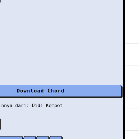


Download Chord
ainnya dari:
Didi Kempot